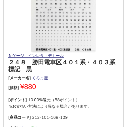
Ｎゲージ インレタ・デカール
２４８ 勝田電車区４０１系・４０３系
標記 黒
[メーカー名]
くろま屋
¥880
[価格]
[ポイント]
10.00%還元（88ポイント）
※お支払い方法により異なる場合があります。
[商品コード]
313-101-168-109