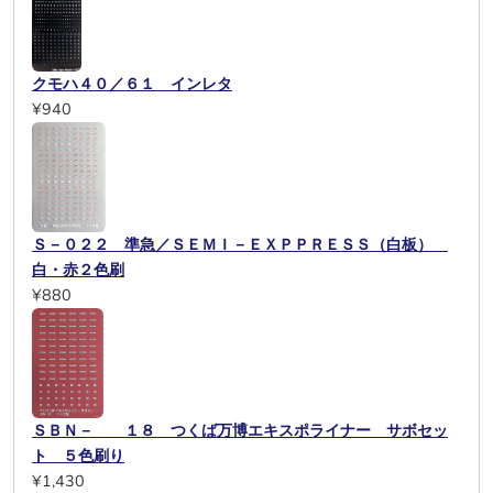
クモハ４０／６１ インレタ
¥940
Ｓ－０２２ 準急／ＳＥＭＩ－ＥＸＰＰＲＥＳＳ（白板）
白・赤２色刷
¥880
ＳＢＮ－ １８ つくば万博エキスポライナー サボセッ
ト ５色刷り
¥1,430