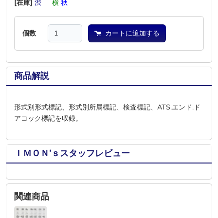
[在庫]
渋
―
横
秋
―
―
個数
カートに追加する
商品解説
形式別形式標記、形式別所属標記、検査標記、ATS.エンド.ド
アコック標記を収録。
ＩＭＯＮ’ｓスタッフレビュー
関連商品