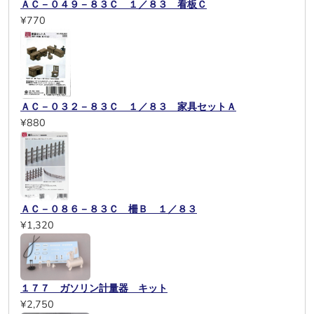
ＡＣ－０４９－８３Ｃ １／８３ 看板Ｃ
¥770
ＡＣ－０３２－８３Ｃ １／８３ 家具セットＡ
¥880
ＡＣ－０８６－８３Ｃ 柵Ｂ １／８３
¥1,320
１７７ ガソリン計量器 キット
¥2,750