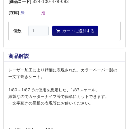
[商品コード]
324-100-479-083
[在庫]
渋
―
―
―
池
―
個数
カートに追加する
商品解説
レーザー加工により精細に表現された、カラーペーパー製の
一文字葺きシート。
1/80～1/87での使用を想定した、1/83スケール。
紙製なのでカッターナイフ等で簡単にカットできます。
一文字葺きの屋根の表現等にお使いください。