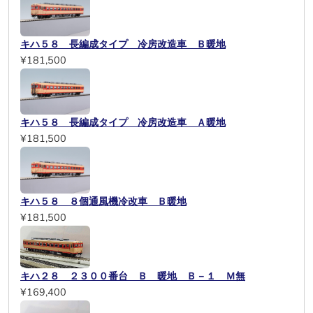
キハ５８ 長編成タイプ 冷房改造車 Ｂ暖地
¥181,500
キハ５８ 長編成タイプ 冷房改造車 Ａ暖地
¥181,500
キハ５８ ８個通風機冷改車 Ｂ暖地
¥181,500
キハ２８ ２３００番台 Ｂ 暖地 Ｂ－１ Ｍ無
¥169,400