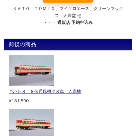
ＫＡＴＯ、ＴＯＭＩＸ、マイクロエース、グリーンマック
ス、天賞堂 他
・・・
通販店 予約申込み
前後の商品
キハ５８ ８個通風機冷改車 Ａ寒地
¥181,500