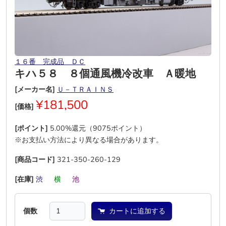
１６番 完成品 ＤＣ
キハ５８ ８個通風機冷改車 Ａ暖地
[メーカー名]
Ｕ－ＴＲＡＩＮＳ
¥181,500
[価格]
[ポイント]
5.00%還元（9075ポイント）
※お支払い方法により異なる場合があります。
[商品コード]
321-350-260-129
[在庫]
渋
―
横
―
池
―
個数
カートに追加する