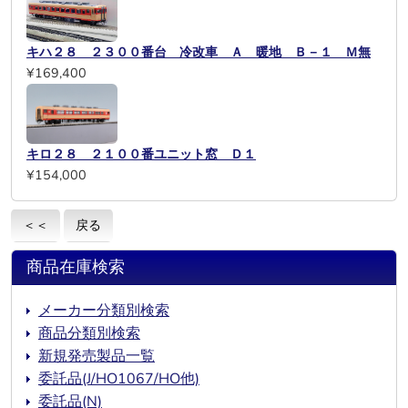
キハ２８ ２３００番台 冷改車 Ａ 暖地 Ｂ－１ Ｍ無
¥169,400
キロ２８ ２１００番ユニット窓 Ｄ１
¥154,000
＜＜
戻る
商品在庫検索
メーカー分類別検索
商品分類別検索
新規発売製品一覧
委託品(J/HO1067/HO他)
委託品(N)