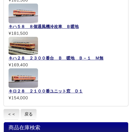
¥181,500
キハ５８ ８個通風機冷改車 Ｂ暖地
¥181,500
キハ２８ ２３００番台 Ｂ 暖地 Ｂ－１ Ｍ無
¥169,400
キロ２８ ２１００番ユニット窓 Ｄ１
¥154,000
＜＜
戻る
商品在庫検索