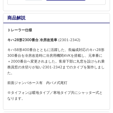
商品解説
トレーラー仕様
キハ28形2300番台 冷房改造車
(2301-2342)
キハ58形400番台とともに活躍した、長編成対応のキハ28形
300番台を冷房改造時に冷房用機関4VKを搭載し、元車番に
＋2000番台へ変更されました。客扉下部に丸窓を設けられ乗
務員窓の水切りが短い2301-2342までのタイプを製作しまし
た。
前面ジャンパホース有 内バメ式尾灯
※タイフォンは暖地タイプ／寒地タイプ共にシャッター式と
なります。