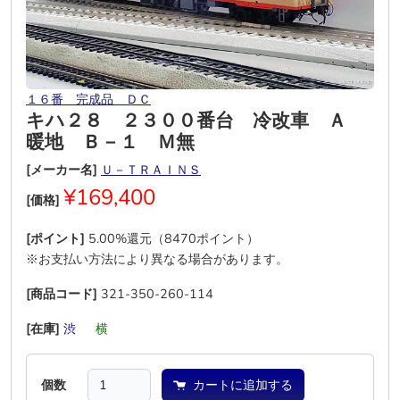
１６番 完成品 ＤＣ
キハ２８ ２３００番台 冷改車 Ａ
暖地 Ｂ－１ Ｍ無
[メーカー名]
Ｕ－ＴＲＡＩＮＳ
¥169,400
[価格]
[ポイント]
5.00%還元（8470ポイント）
※お支払い方法により異なる場合があります。
[商品コード]
321-350-260-114
[在庫]
渋
―
横
―
―
―
個数
カートに追加する