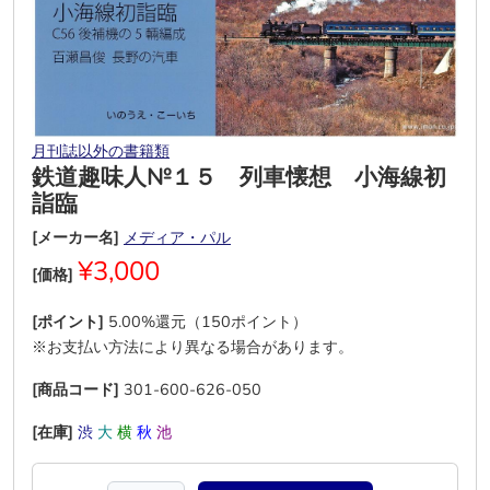
月刊誌以外の書籍類
鉄道趣味人№１５ 列車懐想 小海線初
詣臨
[メーカー名]
メディア・パル
¥3,000
[価格]
[ポイント]
5.00%還元（150ポイント）
※お支払い方法により異なる場合があります。
[商品コード]
301-600-626-050
[在庫]
渋
大
横
秋
池
―