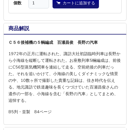
個数
カートに追加する
商品解説
Ｃ５６後補機の５輌編成 百瀬昌俊 長野の汽車
1972年の正月に運転された、諏訪大社初詣臨時列車は長野か
ら小海線を縦断して運転された。お座敷列車5輛編成は、前後
にC56型蒸気機関車を連結して走る、空前絶後の列車だっ
た。それを追いかけて、小海線の美しくダイナミックな情景
の中、10数ヶ所で撮影した貴重な記録は、佳き時代を伝え
る。地元諏訪で鉄道趣味を長くつづけていた百瀬昌俊さんの
遺作の一部を、小海線を含む「長野の汽車」としてまとめ、
追悼する。
B5判・並製 84ページ