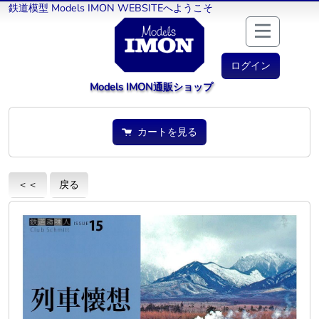
鉄道模型 Models IMON WEBSITEへようこそ
ログイン
Models IMON通販ショップ
カートを見る
＜＜
戻る