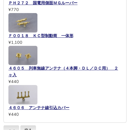
ＰＨ２７２ 国電用側面ＭＧルーバー
¥770
Ｆ００１８ ＫＣ型制動筒 一体形
¥1,100
４６０５ 列車無線アンテナ（４本脚・ＤＬ／ＤＣ用） ２
ヶ入
¥440
４６０６ アンテナ線引込カバー
¥440