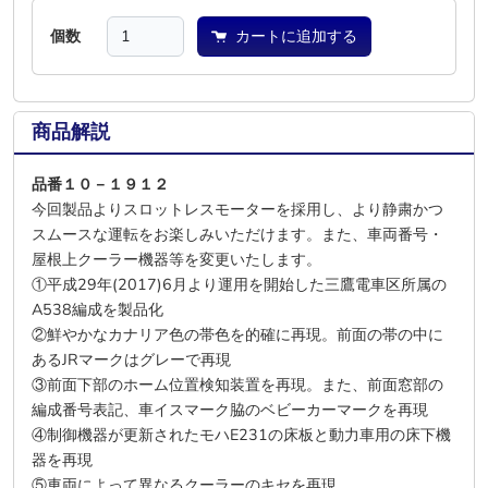
個数
カートに追加する
商品解説
品番１０－１９１２
今回製品よりスロットレスモーターを採用し、より静粛かつ
スムースな運転をお楽しみいただけます。また、車両番号・
屋根上クーラー機器等を変更いたします。
①平成29年(2017)6月より運用を開始した三鷹電車区所属の
A538編成を製品化
②鮮やかなカナリア色の帯色を的確に再現。前面の帯の中に
あるJRマークはグレーで再現
③前面下部のホーム位置検知装置を再現。また、前面窓部の
編成番号表記、車イスマーク脇のベビーカーマークを再現
④制御機器が更新されたモハE231の床板と動力車用の床下機
器を再現
⑤車両によって異なるクーラーのキセを再現