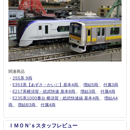
関連商品
・
255系 9両
・
E353系【あずさ・かいじ】基本4両
、
増結5両
、
付属3両
・
E217系横須賀・総武快速 基本8両
、
増結3両
、
付属4両
・
E235系1000番台 横須賀・総武快速線 基本4両
、
増結A4
両
、
増結B3両
、
付属4両
ＩＭＯＮ’ｓスタッフレビュー