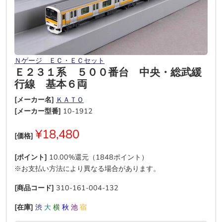
Ｎゲージ ＥＣ・ＥＣセット
Ｅ２３１系 ５００番台 中央・総武緩
行線 基本６両
[メーカー名]
ＫＡＴＯ
[メーカー型番]
10-1912
¥18,480
[価格]
[ポイント]
10.00%還元（1848ポイント）
※お支払い方法により異なる場合があります。
[商品コード]
310-161-004-132
[在庫]
渋
大
横
秋
池
宿