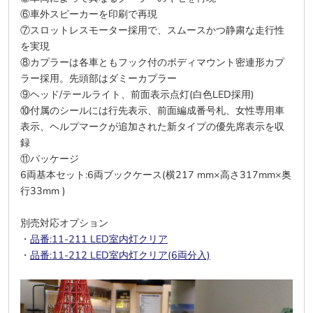
⑥車外スピーカーを印刷で再現
⑦スロットレスモーター採用で、スムースかつ静粛な走行性
を実現
⑧カプラーは各車ともフック付のボディマウント密連形カプ
ラー採用。先頭部はダミーカプラー
⑨ヘッド/テールライト、前面表示点灯(白色LED採用)
⑩付属のシールには行先表示、前面編成番号札、女性専用車
表示、ヘルプマークが追加された新タイプの優先席表示を収
録
⑪パッケージ
6両基本セット:6両ブックケース(横217 mm×高さ317mm×奥
行33mm )
別売対応オプション
・
品番:11-211 LED室内灯クリア
・
品番:11-212 LED室内灯クリア(6両分入)