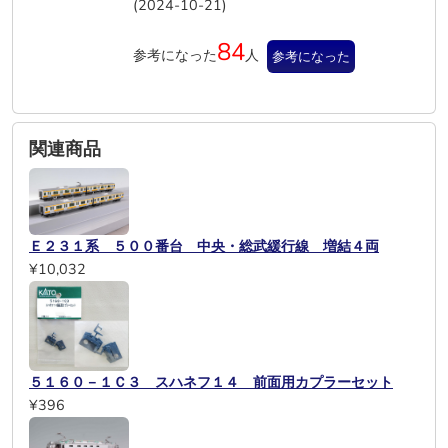
(2024-10-21)
84
参考になった
人
参考になった
関連商品
Ｅ２３１系 ５００番台 中央・総武緩行線 増結４両
¥10,032
５１６０－１Ｃ３ スハネフ１４ 前面用カプラーセット
¥396