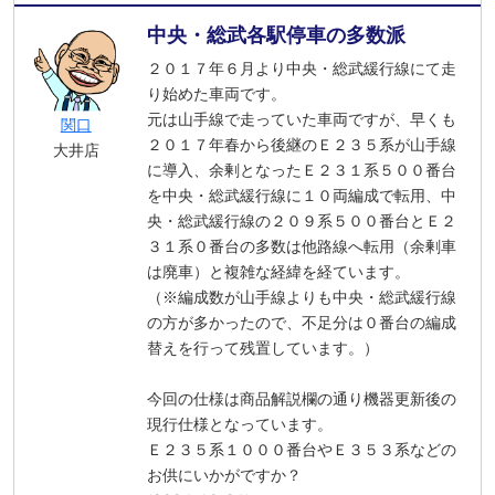
中央・総武各駅停車の多数派
２０１７年６月より中央・総武緩行線にて走
り始めた車両です。
元は山手線で走っていた車両ですが、早くも
関口
２０１７年春から後継のＥ２３５系が山手線
大井店
に導入、余剰となったＥ２３１系５００番台
を中央・総武緩行線に１０両編成で転用、中
央・総武緩行線の２０９系５００番台とＥ２
３１系０番台の多数は他路線へ転用（余剰車
は廃車）と複雑な経緯を経ています。
（※編成数が山手線よりも中央・総武緩行線
の方が多かったので、不足分は０番台の編成
替えを行って残置しています。）
今回の仕様は商品解説欄の通り機器更新後の
現行仕様となっています。
Ｅ２３５系１０００番台やＥ３５３系などの
お供にいかがですか？