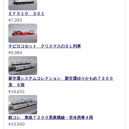
ＥＦ５１０ ３０１
¥7,392
チビロコセット クリスマスのＳＬ列車
¥5,984
新交通システムコレクション 新交通ゆりかもめ７３００
系 ６両
¥16,632
鉄コレ 東急７２００系東横線・非冷房車４両
¥10,560