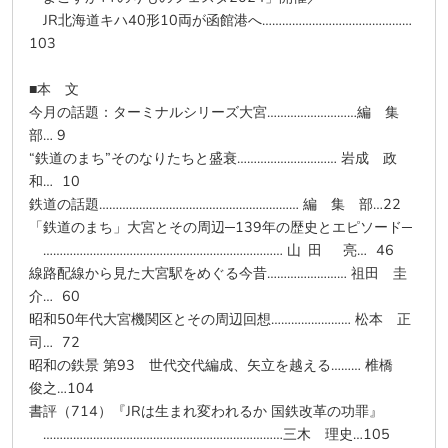
JR北海道キハ40形10両が函館港へ………………………………………
103
■本 文
今月の話題：ターミナルシリーズ大宮………………………編 集
部… 9
“鉄道のまち”そのなりたちと盛衰………………………… 岩成 政
和… 10
鉄道の話題…………………………………………………… 編 集 部…22
「鉄道のまち」大宮とその周辺─139年の歴史とエピソード─
……………………………………………………………… 山 田 亮… 46
線路配線から見た大宮駅をめぐる今昔…………………… 祖田 圭
介… 60
昭和50年代大宮機関区とその周辺回想…………………… 松本 正
司… 72
昭和の鉄景 第93 世代交代編成、矢立を越える……… 椎橋
俊之…104
書評（714）『JRは生まれ変われるか 国鉄改革の功罪』
………………………………………………………………三木 理史…105