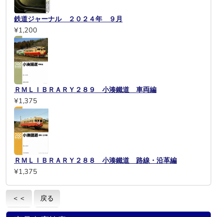
鉄道ジャーナル ２０２４年 ９月
¥1,200
ＲＭＬＩＢＲＡＲＹ２８９ 小湊鐵道 車両編
¥1,375
ＲＭＬＩＢＲＡＲＹ２８８ 小湊鐵道 路線・沿革編
¥1,375
＜＜
戻る