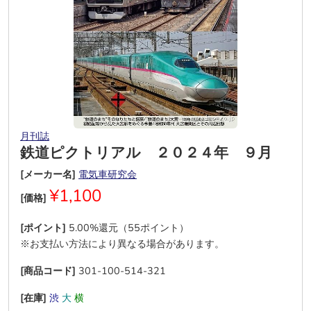
月刊誌
鉄道ピクトリアル ２０２４年 ９月
[メーカー名]
電気車研究会
¥1,100
[価格]
[ポイント]
5.00%還元（55ポイント）
※お支払い方法により異なる場合があります。
[商品コード]
301-100-514-321
[在庫]
渋
大
横
―
―
―