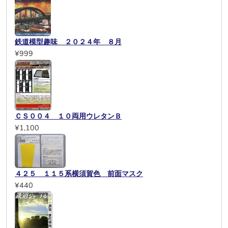
鉄道模型趣味 ２０２４年 ８月
¥999
ＣＳ００４ １０両用ウレタンＢ
¥1,100
４２５ １１５系横須賀色 前面マスク
¥440