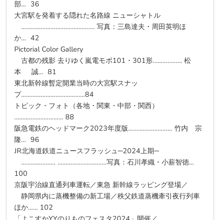
部… 36
大宮駅を発着する隠れた名路線 ニューシャトル
……………………………………… 写真：三島達夫・周田英明ほ
か… 42
Pictorial Color Gallery
古都の残影 去りゆく嵐電モボ101・301形……………… 松
本 誠… 81
東北新幹線暫定開業当時の大宮駅スナッ
プ…………………………………84
トピック・フォト（各地・関東・中部・関西）
………………………… 88
阪急電鉄のヘッドマーク2023年度版……………………… 竹内 宗
隆… 96
JR北海道鉄道ニュースフラッシュ─2024上期─
………………… …………………………写真：石川孝織・小薪智徳…
100
京阪宇治線直通列車運転／東急 新幹線ラッピング登場／
静岡県内に蒸機整備の新工場／秩父鉄道蒸機牽引夜行列車
ほか…… 102
「よこすかYYのりものフェスタ2024」開催／