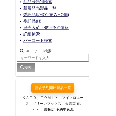
商品分類別検索
新規発売製品一覧
委託品(J/HO1067/HO他)
委託品(N)
発売入荷・先行予約情報
詳細検索
バーコード検索
キーワード検索
検索
新規予約開始製品一覧
ＫＡＴＯ、ＴＯＭＩＸ、マイクロエー
ス、グリーンマックス、天賞堂 他
・・・
通販店 予約申込み