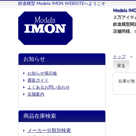
鉄道模型 Models IMON WEBSITEへようこそ
Models 
２万アイテム
鉄道模型関
店舗同様、
トップ
＞
お知らせ
戻る
お知らせ掲示板
通販ガイド
在庫が無
よくあるお問い合わせ
店舗案内
商品在庫検索
メーカー分類別検索