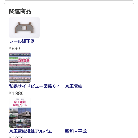
関連商品
レール矯正器
¥880
私鉄サイドビュー図鑑０４ 京王電鉄
¥1,980
京王電鉄沿線アルバム 昭和－平成