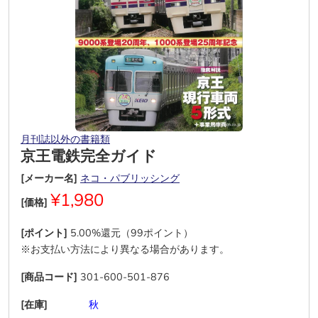
月刊誌以外の書籍類
京王電鉄完全ガイド
[メーカー名]
ネコ・パブリッシング
¥1,980
[価格]
[ポイント]
5.00%還元（99ポイント）
※お支払い方法により異なる場合があります。
[商品コード]
301-600-501-876
[在庫]
―
―
―
秋
―
―