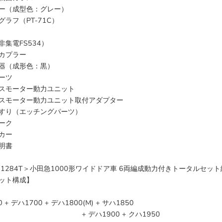
ー（成型色：グレー）
ラフ（PT-71C）
非集電FS534）
カプラー
器（成形色：黒）
ーツ
スモーター動力ユニット
スモーター動力ユニット取付アダプター
すり（エッチングパーツ）
ーク
カー
明書
＜1284T＞小田急1000形ワイドドア車 6両編成動力付きトータルセッ
ット構成】
 + デハ1700 + デハ1800(M) + サハ1850
デハ1900 + クハ1950