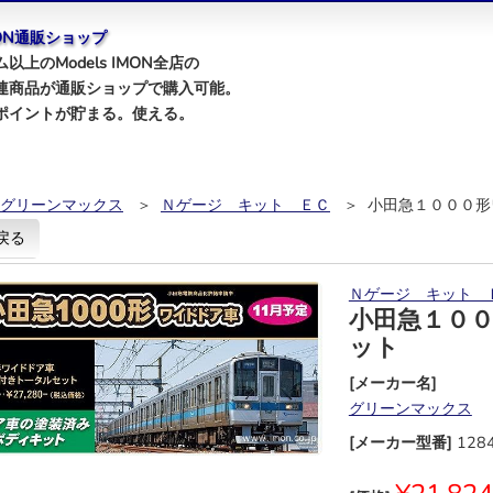
IMON通販ショップ
以上のModels IMON全店の
連商品が通販ショップで購入可能。
ポイントが貯まる。使える。
グリーンマックス
＞
Ｎゲージ キット ＥＣ
＞ 小田急１０００形
戻る
Ｎゲージ キット 
小田急１０
ット
[メーカー名]
グリーンマックス
[メーカー型番]
128