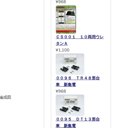
¥968
ＣＳ００１ １０両用ウレ
タンＡ
¥1,100
００９６ ＴＲ４８形台
車 新集電
¥968
ト編成図
００９５ ＤＴ１３形台
車 新集電