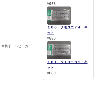
¥968
１６０ クモユニ７４ キ
ット
¥880
、車椅子・ベビーカー
１６１ クモユニ８２ キ
ット
¥880