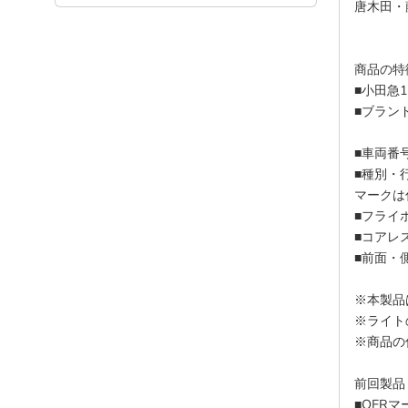
唐木田・
商品の特
■小田急
■ブラン
■車両番
■種別・
マークは
■フライ
■コアレ
■前面・
※本製品
※ライト
※商品の
前回製品
■OER