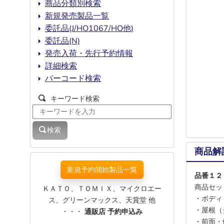
商品分類別検索
新規発売製品一覧
委託品(J/HO1067/HO他)
委託品(N)
発売入荷・先行予約情報
詳細検索
バーコード検索
キーワード検索
検索
商品解
新規予約開始製品一覧
品番１２
商品セッ
ＫＡＴＯ、ＴＯＭＩＸ、マイクロエー
・ボディ
ス、グリーンマックス、天賞堂 他
・屋根（
・・・
通販店 予約申込み
・前面・