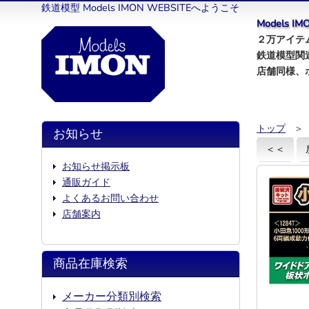
鉄道模型 Models IMON WEBSITEへようこそ
Models 
２万アイテム
鉄道模型関
店舗同様、
トップ
＞
お知らせ
＜＜
お知らせ掲示板
通販ガイド
よくあるお問い合わせ
店舗案内
商品在庫検索
メーカー分類別検索