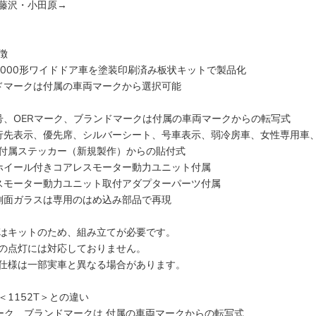
藤沢・小田原→
徴
1000形ワイドドア車を塗装印刷済み板状キットで製品化
ドマークは付属の車両マークから選択可能
号、OERマーク、ブランドマークは付属の車両マークからの転写式
行先表示、優先席、シルバーシート、号車表示、弱冷房車、女性専用車
付属ステッカー（新規製作）からの貼付式
ホイール付きコアレスモーター動力ユニット付属
スモーター動力ユニット取付アダプターパーツ付属
側面ガラスは専用のはめ込み部品で再現
はキットのため、組み立てが必要です。
の点灯には対応しておりません。
仕様は一部実車と異なる場合があります。
＜1152T＞との違い
マーク、ブランドマークは 付属の車両マークからの転写式