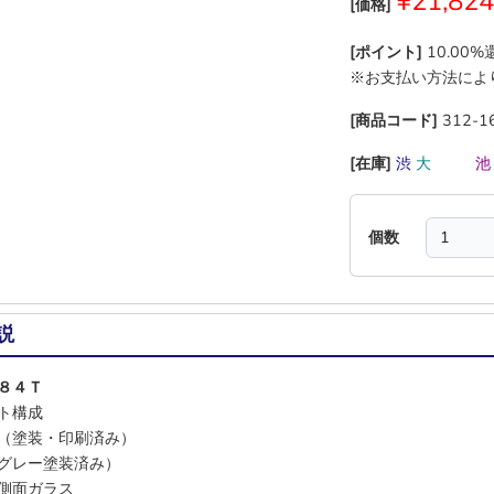
¥21,824
[価格]
[ポイント]
10.00
※お支払い方法によ
[商品コード]
312-1
[在庫]
渋
大
―
―
個数
説
８４Ｔ
ト構成
（塗装・印刷済み）
グレー塗装済み）
側面ガラス