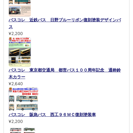
バスコレ 近鉄バス 日野ブルーリボン復刻塗装デザインバ
ス
¥2,200
バスコレ 東京都交通局 都営バス１００周年記念 通称鈴
木カラー
¥2,640
バスコレ 阪急バス 西工９６ＭＣ復刻塗装車
¥2,200