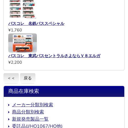
バスコレ 名鉄バススペシャル
¥1,760
バスコレ 東武バスセントラルさよならＶ８エルガ
¥2,200
＜＜
戻る
商品在庫検索
メーカー分類別検索
商品分類別検索
新規発売製品一覧
委託品(J/HO1067/HO他)