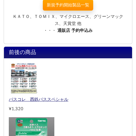
新規予約開始製品一覧
ＫＡＴＯ、ＴＯＭＩＸ、マイクロエース、グリーンマック
ス、天賞堂 他
・・・
通販店 予約申込み
前後の商品
バスコレ 西鉄バススペシャル
¥1,320