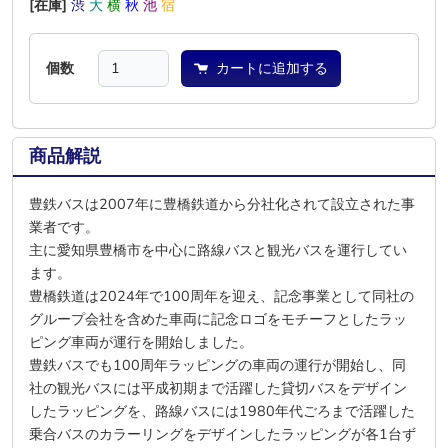
[在庫]
渋
大
横
秋
池
宿
個数
カートに追加する
商品解説
豊鉄バスは2007年に豊橋鉄道から分社化されて設立された事
業者です。
主に愛知県豊橋市を中心に路線バスと観光バスを運行してい
ます。
豊橋鉄道は2024年で100周年を迎え、記念事業として同社の
グループ会社を含めた車両に記念ロゴをモチーフとしたラッ
ピング車両が運行を開始しました。
豊鉄バスでも100周年ラッピングの車両の運行が開始し、同
社の観光バスには平成初期まで活躍した貸切バスをデザイン
したラッピングを、路線バスには1980年代ごろまで活躍した
乗合バスのカラーリングをデザインしたラッピングが各1台ず