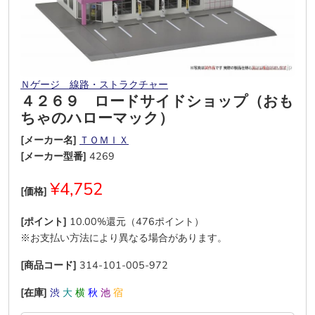
Ｎゲージ＿線路・ストラクチャー
４２６９ ロードサイドショップ（おも
ちゃのハローマック）
[メーカー名]
ＴＯＭＩＸ
[メーカー型番]
4269
¥4,752
[価格]
[ポイント]
10.00%還元（476ポイント）
※お支払い方法により異なる場合があります。
[商品コード]
314-101-005-972
[在庫]
渋
大
横
秋
池
宿