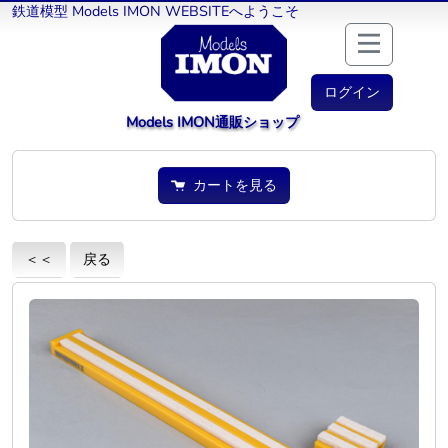
鉄道模型 Models IMON WEBSITEへようこそ
ログイン
Models IMON通販ショップ
カートを見る
＜＜
戻る