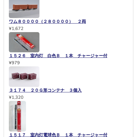
ワム８００００（２８００００） ２両
¥1,672
１５２６ 室内灯 白色Ｂ １本 チャージャー付
¥979
３１７４ ２０Ｇ形コンテナ ３個入
¥1,320
１５１７ 室内灯電球色Ｂ １本 チャージャー付