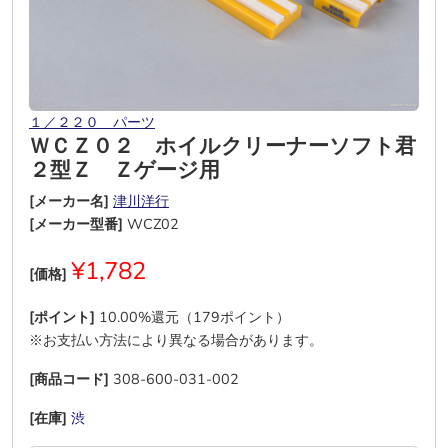
１／２２０ パーツ
ＷＣＺ０２ ホイルクリーナーソフト君
２型Ｚ Ｚゲージ用
[メーカー名]
津川洋行
[メーカー型番]
WCZ02
¥1,782
[価格]
[ポイント]
10.00%還元（179ポイント）
※お支払い方法により異なる場合があります。
[商品コード]
308-600-031-002
[在庫]
渋
―
―
―
―
―