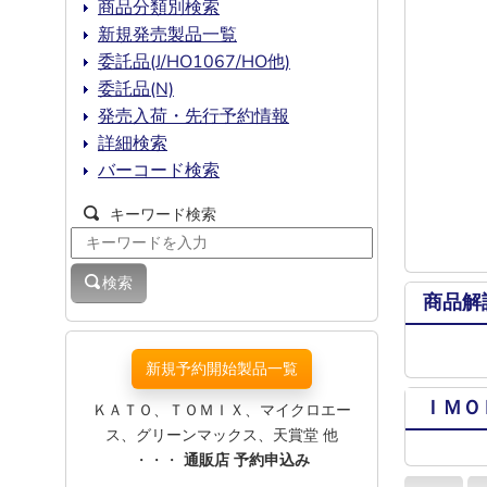
商品分類別検索
新規発売製品一覧
委託品(J/HO1067/HO他)
委託品(N)
発売入荷・先行予約情報
詳細検索
バーコード検索
キーワード検索
検索
商品解
新規予約開始製品一覧
ＩＭＯ
ＫＡＴＯ、ＴＯＭＩＸ、マイクロエー
ス、グリーンマックス、天賞堂 他
・・・
通販店 予約申込み