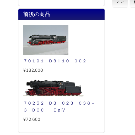
＜＜
前後の商品
７０１９１ ＤＢⅢ１０ ００２
¥132,000
７０２５２ ＤＢ ０２３ ０３８－
３ ＤＣＣ ＥｐⅣ
¥72,600