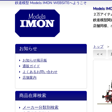
鉄道模型 Models IMON WEBSITEへようこそ
Models 
２万アイテム
鉄道模型関
店舗同様、
トップ
＞
お知らせ
＜＜
お知らせ掲示板
通販ガイド
よくあるお問い合わせ
店舗案内
商品在庫検索
メーカー分類別検索