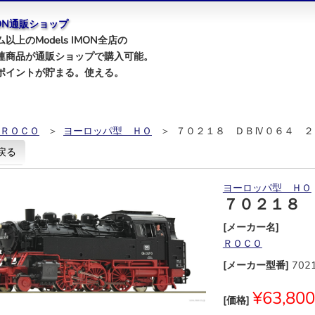
IMON通販ショップ
以上のModels IMON全店の
連商品が通販ショップで購入可能。
ポイントが貯まる。使える。
ＲＯＣＯ
＞
ヨーロッパ型 ＨＯ
＞ ７０２１８ ＤＢⅣ０６４ ２
戻る
ヨーロッパ型 ＨＯ
７０２１８
[メーカー名]
ＲＯＣＯ
[メーカー型番]
702
¥63,800
[価格]