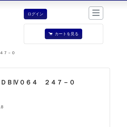
ログイン
カートを見る
４７－０
 ＤＢⅣ０６４ ２４７－０
18