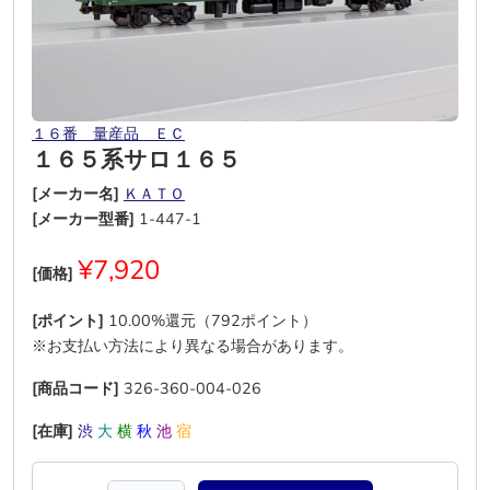
１６番 量産品 ＥＣ
１６５系サロ１６５
[メーカー名]
ＫＡＴＯ
[メーカー型番]
1-447-1
¥7,920
[価格]
[ポイント]
10.00%還元（792ポイント）
※お支払い方法により異なる場合があります。
[商品コード]
326-360-004-026
[在庫]
渋
大
横
秋
池
宿