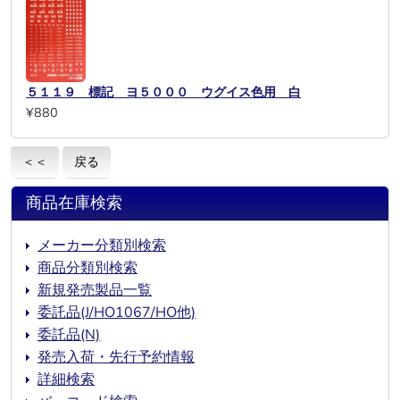
５１１９ 標記 ヨ５０００ ウグイス色用 白
¥880
＜＜
戻る
商品在庫検索
メーカー分類別検索
商品分類別検索
新規発売製品一覧
委託品(J/HO1067/HO他)
委託品(N)
発売入荷・先行予約情報
詳細検索