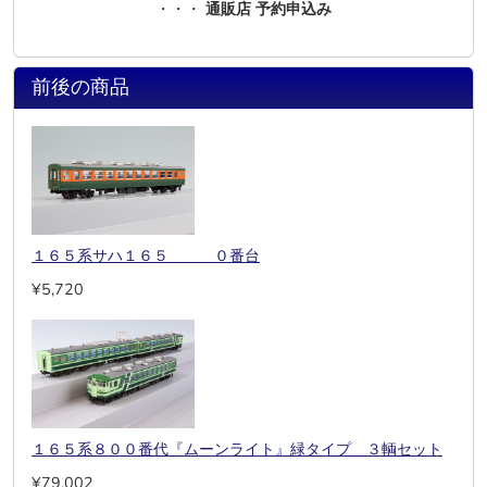
・・・
通販店 予約申込み
前後の商品
１６５系サハ１６５ ０番台
¥5,720
１６５系８００番代『ムーンライト』緑タイプ ３輌セット
¥79,002