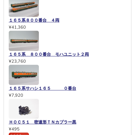
１６５系８００番台 ４両
¥41,360
１６５系 ８００番台 モハユニット２両
¥23,760
１６５系サハシ１６５ ０番台
¥7,920
ＨＯＣ５１ 密連形ＴＮカプラー黒
¥495