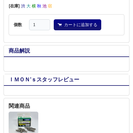
[在庫]
渋
大
横
秋
池
宿
個数
カートに追加する
商品解説
ＩＭＯＮ’ｓスタッフレビュー
関連商品