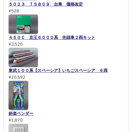
５０２３ ＴＳ８０９ 台車 価格改定
¥528
４５０Ｃ 京王６０００系 先頭車２両キット
¥3,520
東武１００系【スペーシア】いちごスペーシア ６両
¥20,592
斜楽ベンダー
¥1,870