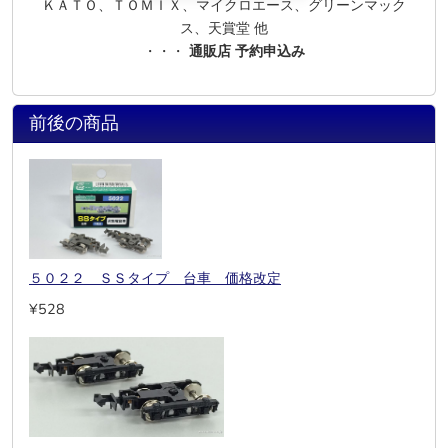
ＫＡＴＯ、ＴＯＭＩＸ、マイクロエース、グリーンマック
ス、天賞堂 他
・・・
通販店 予約申込み
前後の商品
５０２２ ＳＳタイプ 台車 価格改定
¥528