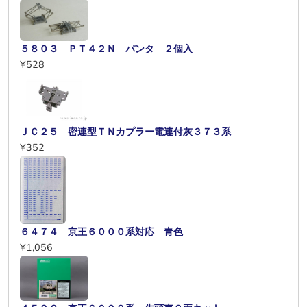
５８０３ ＰＴ４２Ｎ パンタ ２個入
¥528
ＪＣ２５ 密連型ＴＮカプラー電連付灰３７３系
¥352
６４７４ 京王６０００系対応 青色
¥1,056