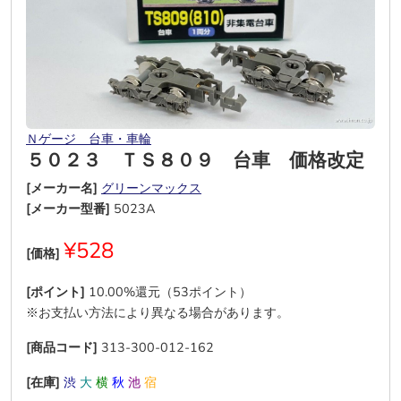
Ｎゲージ 台車・車輪
５０２３ ＴＳ８０９ 台車 価格改定
[メーカー名]
グリーンマックス
[メーカー型番]
5023A
¥528
[価格]
[ポイント]
10.00%還元（53ポイント）
※お支払い方法により異なる場合があります。
[商品コード]
313-300-012-162
[在庫]
渋
大
横
秋
池
宿