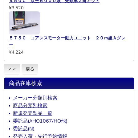
４５０Ｃ 京王６０００系 先頭車２両キット
¥3,520
５７５０ コアレスモーター動力ユニット ２０ｍ級Ａグレ
ー
¥4,224
＜＜
戻る
商品在庫検索
メーカー分類別検索
商品分類別検索
新規発売製品一覧
委託品(J/HO1067/HO他)
委託品(N)
発売入荷・先行予約情報