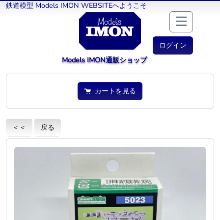
鉄道模型 Models IMON WEBSITEへようこそ
ログイン
Models IMON通販ショップ
カートを見る
＜＜
戻る