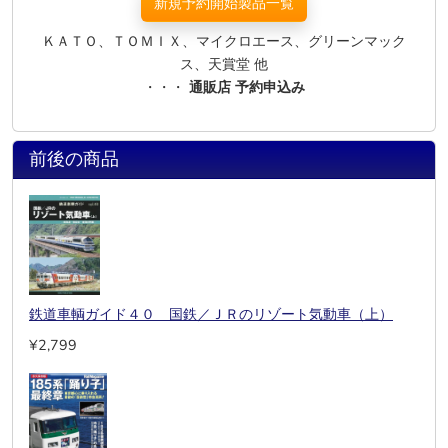
新規予約開始製品一覧
ＫＡＴＯ、ＴＯＭＩＸ、マイクロエース、グリーンマック
ス、天賞堂 他
・・・
通販店 予約申込み
前後の商品
鉄道車輌ガイド４０ 国鉄／ＪＲのリゾート気動車（上）
¥2,799