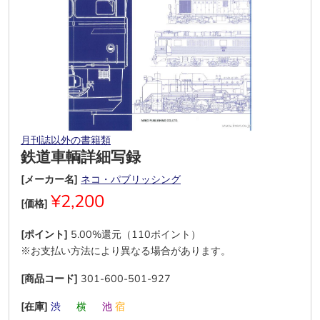
月刊誌以外の書籍類
鉄道車輌詳細写録
[メーカー名]
ネコ・パブリッシング
¥2,200
[価格]
[ポイント]
5.00%還元（110ポイント）
※お支払い方法により異なる場合があります。
[商品コード]
301-600-501-927
[在庫]
渋
―
横
―
池
宿