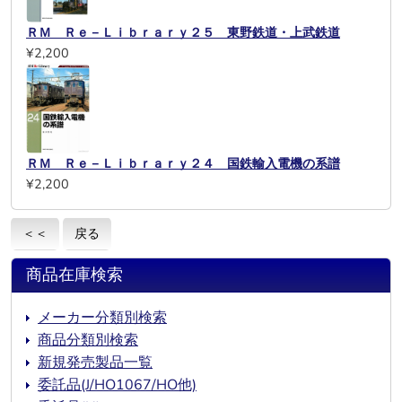
ＲＭ Ｒｅ－Ｌｉｂｒａｒｙ２５ 東野鉄道・上武鉄道
¥2,200
ＲＭ Ｒｅ－Ｌｉｂｒａｒｙ２４ 国鉄輸入電機の系譜
¥2,200
＜＜
戻る
商品在庫検索
メーカー分類別検索
商品分類別検索
新規発売製品一覧
委託品(J/HO1067/HO他)