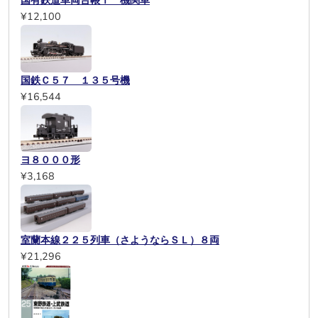
国有鉄道車両台帳Ⅰ 機関車
¥12,100
国鉄Ｃ５７ １３５号機
¥16,544
ヨ８０００形
¥3,168
室蘭本線２２５列車（さようならＳＬ）８両
¥21,296