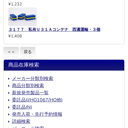
¥1,232
３１７７ 私有Ｕ３１Ａコンテナ 西濃運輸・３個
¥1,408
＜＜
戻る
商品在庫検索
メーカー分類別検索
商品分類別検索
新規発売製品一覧
委託品(J/HO1067/HO他)
委託品(N)
発売入荷・先行予約情報
詳細検索