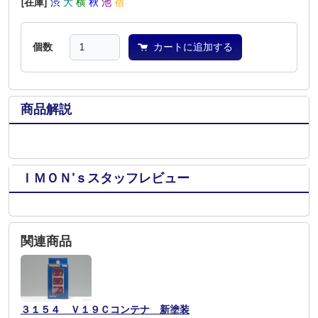
[在庫]
渋
大
横
秋
池
宿
個数
カートに追加する
商品解説
ＩＭＯＮ’ｓスタッフレビュー
関連商品
３１５４ Ｖ１９Ｃコンテナ 新塗装