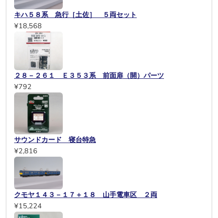
キハ５８系 急行［土佐］ ５両セット
¥18,568
２８－２６１ Ｅ３５３系 前面扉（開）パーツ
¥792
サウンドカード 寝台特急
¥2,816
クモヤ１４３－１７＋１８ 山手電車区 ２両
¥15,224