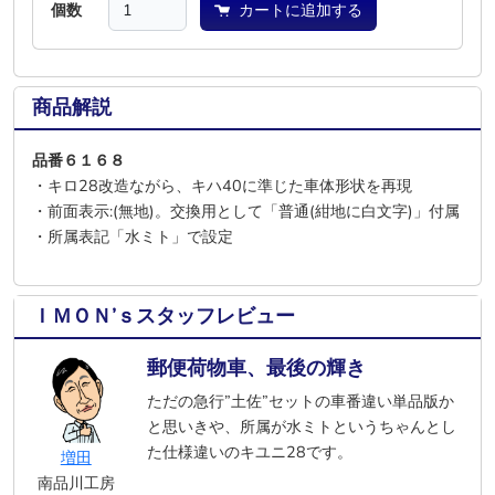
個数
カートに追加する
商品解説
品番６１６８
・キロ28改造ながら、キハ40に準じた車体形状を再現
・前面表示:(無地)。交換用として「普通(紺地に白文字)」付属
・所属表記「水ミト」で設定
ＩＭＯＮ’ｓスタッフレビュー
郵便荷物車、最後の輝き
ただの急行”土佐”セットの車番違い単品版か
と思いきや、所属が水ミトというちゃんとし
た仕様違いのキユニ28です。
増田
南品川工房