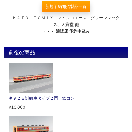
新規予約開始製品一覧
ＫＡＴＯ、ＴＯＭＩＸ、マイクロエース、グリーンマック
ス、天賞堂 他
・・・
通販店 予約申込み
前後の商品
キヤ２８訓練車タイプ２両 鉄コン
¥10,000