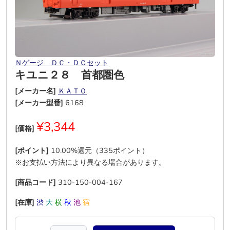
Ｎゲージ ＤＣ・ＤＣセット
キユニ２８ 首都圏色
[メーカー名]
ＫＡＴＯ
[メーカー型番]
6168
¥3,344
[価格]
[ポイント]
10.00%還元（335ポイント）
※お支払い方法により異なる場合があります。
[商品コード]
310-150-004-167
[在庫]
渋
大
横
秋
池
宿