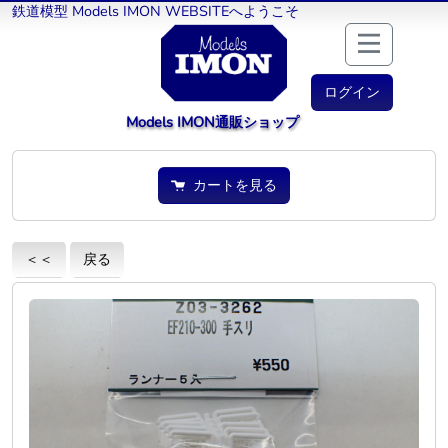
鉄道模型 Models IMON WEBSITEへようこそ
ログイン
Models IMON通販ショップ
カートを見る
＜＜
戻る