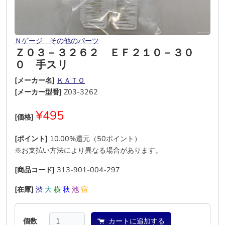
Ｎゲージ その他のパーツ
Ｚ０３－３２６２ ＥＦ２１０－３０
０ 手スリ
[メーカー名]
ＫＡＴＯ
[メーカー型番]
Z03-3262
¥495
[価格]
[ポイント]
10.00%還元（50ポイント）
※お支払い方法により異なる場合があります。
[商品コード]
313-901-004-297
[在庫]
渋
大
横
秋
池
宿
個数
カートに追加する