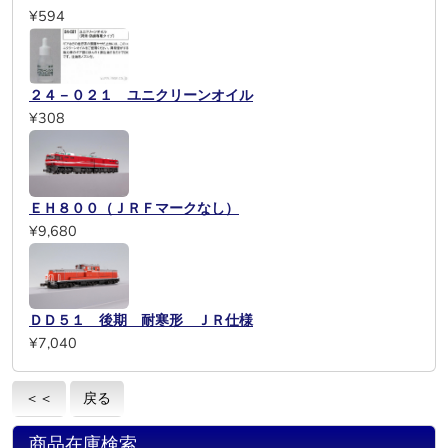
¥594
２４－０２１ ユニクリーンオイル
¥308
ＥＨ８００（ＪＲＦマークなし）
¥9,680
ＤＤ５１ 後期 耐寒形 ＪＲ仕様
¥7,040
＜＜
戻る
商品在庫検索