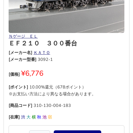
Ｎゲージ ＥＬ
ＥＦ２１０ ３００番台
[メーカー名]
ＫＡＴＯ
[メーカー型番]
3092-1
¥6,776
[価格]
[ポイント]
10.00%還元（678ポイント）
※お支払い方法により異なる場合があります。
[商品コード]
310-130-004-183
[在庫]
渋
大
横
秋
池
宿