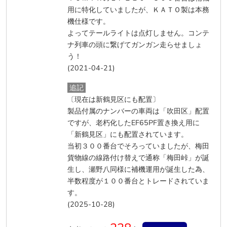
用に特化していましたが、ＫＡＴＯ製は本務
機仕様です。
よってテールライトは点灯しません。コンテ
ナ列車の頭に繋げてガンガン走らせましょ
う！
(2021-04-21)
追記
〔現在は新鶴見区にも配置〕
製品付属のナンバーの車両は「吹田区」配置
ですが、老朽化したEF65PF置き換え用に
「新鶴見区」にも配置されています。
当初３００番台でそろっていましたが、梅田
貨物線の線路付け替えで通称「梅田峠」が誕
生し、瀬野八同様に補機運用が誕生した為、
半数程度が１００番台とトレードされていま
す。
(2025-10-28)