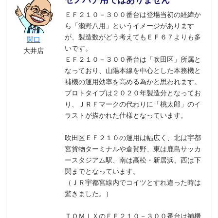
セノハチ用ではありません
ＥＦ２１０－３００番台は登場当初の経緯か
ら「瀬野八用」というイメージがあります
が、製造数がどう考えてもＥＦ６７よりも多
関口
いです。
大井店
ＥＦ２１０－３００番台は「吹田区」所属と
なっており、山陽本線を中心とした本務機と
補機の運用効率を高める為かと思われます。
プロトタイプは２０２０年製造分となってお
り、ＪＲＦマークの代わりに「桃太郎」のイ
ラストが描かれた仕様となっています。
吹田区ＥＦ２１０の運用は幅広く、北は宇都
宮貨物ターミナルや倉賀野、東は鹿島サッカ
ースタジアム駅、南は高松・新居浜、西は下
関までとなっています。
（ＪＲ宇都宮線内でコイツとすれ違った時は
驚きました。）
ＴＯＭＩＸのＥＦ２１０－３００番台は補機