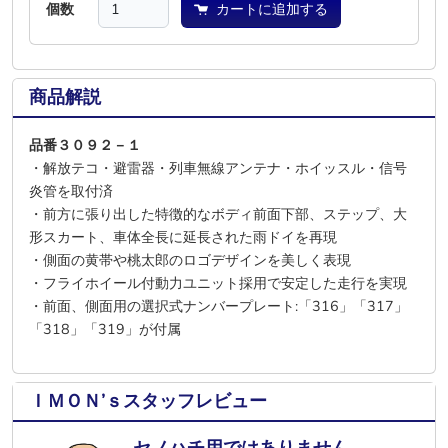
個数
カートに追加する
商品解説
品番３０９２－１
・解放テコ・避雷器・列車無線アンテナ・ホイッスル・信号
炎管を取付済
・前方に張り出した特徴的なボディ前面下部、ステップ、大
形スカート、車体全長に延長された雨ドイを再現
・側面の黄帯や桃太郎のロゴデザインを美しく表現
・フライホイール付動力ユニット採用で安定した走行を実現
・前面、側面用の選択式ナンバープレート:「316」「317」
「318」「319」が付属
ＩＭＯＮ’ｓスタッフレビュー