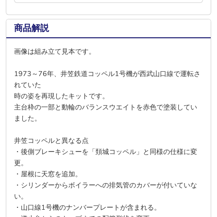
商品解説
画像は組み立て見本です。
1973～76年、井笠鉄道コッペル1号機が西武山口線で運転さ
れていた
時の姿を再現したキットです。
主台枠の一部と動輪のバランスウエイトを赤色で塗装してい
ました。
井笠コッペルと異なる点
・後側ブレーキシューを「頚城コッペル」と同様の仕様に変
更。
・屋根に天窓を追加。
・シリンダーからボイラーへの排気管のカバーが付いていな
い。
・山口線1号機のナンバープレートが含まれる。