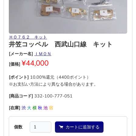
ＨＯ７６２ キット
井笠コッペル 西武山口線 キット
[メーカー名]
ＩＭＯＮ
¥44,000
[価格]
[ポイント]
10.00%還元（4400ポイント）
※お支払い方法により異なる場合があります。
[商品コード]
332-100-777-051
[在庫]
渋
大
横
秋
池
宿
個数
カートに追加する