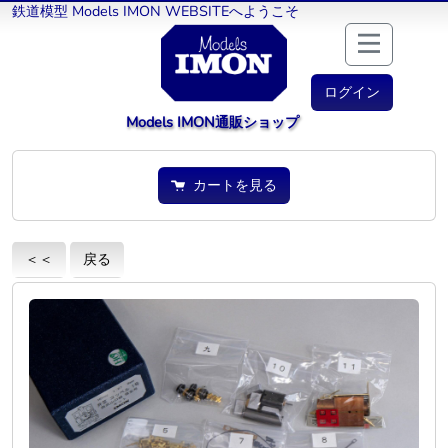
鉄道模型 Models IMON WEBSITEへようこそ
ログイン
Models IMON通販ショップ
カートを見る
＜＜
戻る