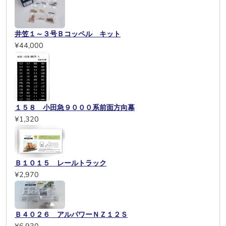
井笠１～３号Ｂコッペル キット
¥44,000
１５８ 小田急９０００系前面方向幕
¥1,320
Ｂ１０１５ レールトラック
¥2,970
Ｂ４０２６ アルパワーＮＺ１２Ｓ