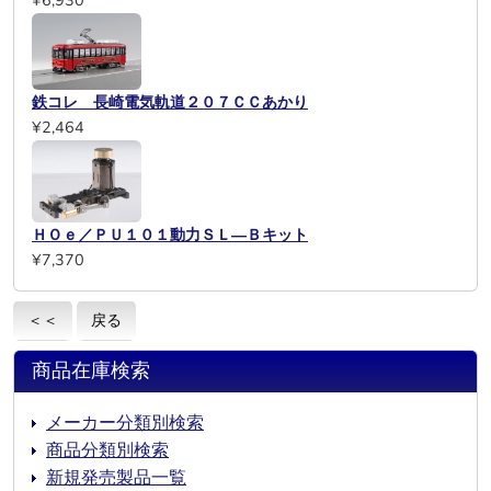
¥6,930
鉄コレ 長崎電気軌道２０７ＣＣあかり
¥2,464
ＨＯｅ／ＰＵ１０１動力ＳＬ―Ｂキット
¥7,370
＜＜
戻る
商品在庫検索
メーカー分類別検索
商品分類別検索
新規発売製品一覧