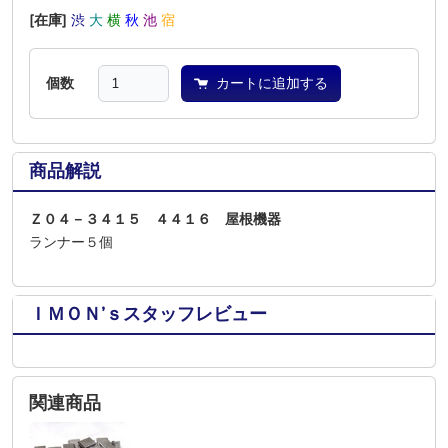
[在庫]
渋
大
横
秋
池
宿
個数
カートに追加する
商品解説
Ｚ０４－３４１５ ４４１６ 屋根機器
ランナー５個
ＩＭＯＮ’ｓスタッフレビュー
関連商品