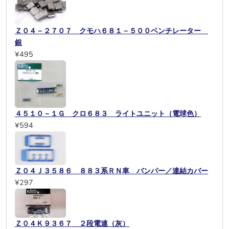
Ｚ０４－２７０７ クモハ６８１－５００ベンチレーター
銀
¥495
４５１０－１Ｇ クロ６８３ ライトユニット（電球色）
¥594
Ｚ０４Ｊ３５８６ ８８３系ＲＮ車 バンパー／連結カバー
¥297
Ｚ０４Ｋ９３６７ ２段電連（灰）