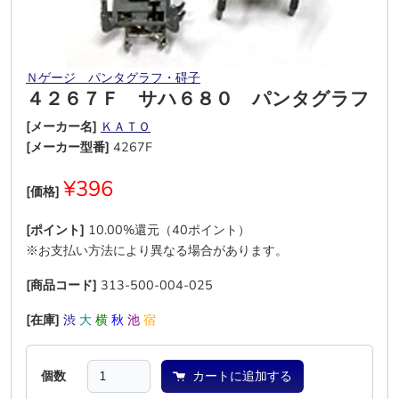
Ｎゲージ パンタグラフ・碍子
４２６７Ｆ サハ６８０ パンタグラフ
[メーカー名]
ＫＡＴＯ
[メーカー型番]
4267F
¥396
[価格]
[ポイント]
10.00%還元（40ポイント）
※お支払い方法により異なる場合があります。
[商品コード]
313-500-004-025
[在庫]
渋
大
横
秋
池
宿
個数
カートに追加する