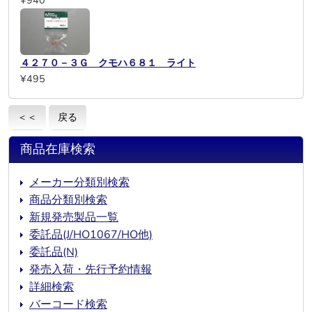
¥940
４２７０－３Ｇ クモハ６８１ ライト
¥495
＜＜
戻る
商品在庫検索
メーカー分類別検索
商品分類別検索
新規発売製品一覧
委託品(J/HO1067/HO他)
委託品(N)
発売入荷・先行予約情報
詳細検索
バーコード検索