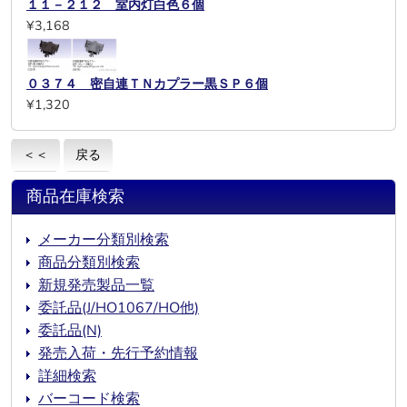
１１－２１２ 室内灯白色６個
¥3,168
０３７４ 密自連ＴＮカプラー黒ＳＰ６個
¥1,320
＜＜
戻る
商品在庫検索
メーカー分類別検索
商品分類別検索
新規発売製品一覧
委託品(J/HO1067/HO他)
委託品(N)
発売入荷・先行予約情報
詳細検索
バーコード検索