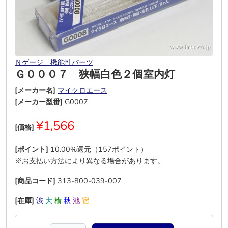
Ｎゲージ 機能性パーツ
Ｇ０００７ 狭幅白色２個室内灯
[メーカー名]
マイクロエース
[メーカー型番]
G0007
¥1,566
[価格]
[ポイント]
10.00%還元（157ポイント）
※お支払い方法により異なる場合があります。
[商品コード]
313-800-039-007
[在庫]
渋
大
横
秋
池
宿