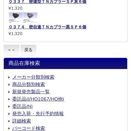
０３３７ 密連型ＴＮカプラーＳＰ灰６個
¥1,320
０３７４ 密自連ＴＮカプラー黒ＳＰ６個
¥1,320
＜＜
戻る
商品在庫検索
メーカー分類別検索
商品分類別検索
新規発売製品一覧
委託品(J/HO1067/HO他)
委託品(N)
発売入荷・先行予約情報
詳細検索
バーコード検索