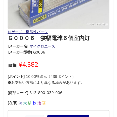
Ｎゲージ 機能性パーツ
Ｇ０００６ 狭幅電球６個室内灯
[メーカー名]
マイクロエース
[メーカー型番]
G0006
¥4,382
[価格]
[ポイント]
10.00%還元（439ポイント）
※お支払い方法により異なる場合があります。
[商品コード]
313-800-039-006
[在庫]
渋
大
横
秋
池
宿