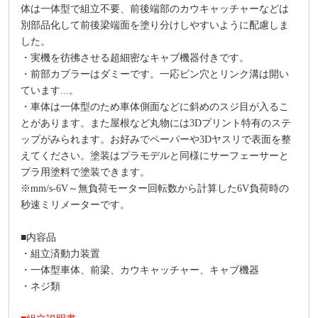
体は一体型で組立不要、前後端部のカウキャッチャーなどは
別部品化して前後梁端面を塗り分けしやすいように配慮しま
した。
・実機を彷彿させる超細密なキャブ機器付きです。
・前部カプラーはダミーです。一応ピン穴とリンク溝は開い
ています...。
・車体は一体型のため車体側面などに斜めのスジ目が入るこ
とがあります。また屋根など丸物には3Dプリント特有のステ
ップがみられます。お好みでペーパーや3Dヤスリで表面を整
塗装はプラモデルと同様にサーフェーサーと
えてください。
プラ用塗料で塗装できます。
※mm/s-6V～無負荷モーター回転数から計算した6V負荷時の
秒速ミリメーターです。
■内容品
・組立済動力装置
・一体型車体、前梁、カウキャッチャー、キャブ機器
・ネジ類