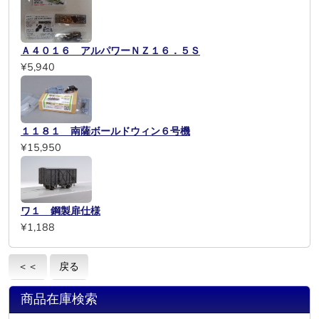
Ａ４０１６ アルパワーＮＺ１６．５Ｓ
¥5,940
１１８１ 南薩ボールドウィン６号機
¥15,950
ワ１ 鋼製扉仕様
¥1,188
＜＜
戻る
商品在庫検索