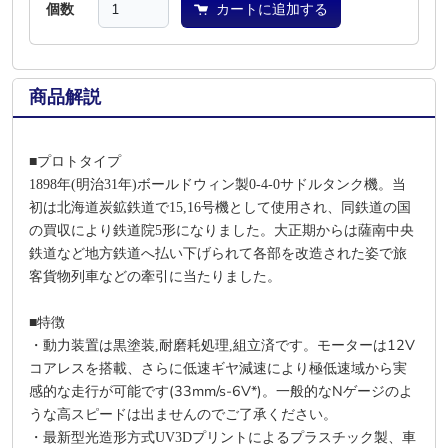
個数
カートに追加する
商品解説
■プロトタイプ
1898年(明治31年)ボールドウィン製0-4-0サドルタンク機。当
初は北海道炭鉱鉄道で15,16号機として使用され、同鉄道の国
の買収により鉄道院5形になりました。大正期からは薩南中央
鉄道など地方鉄道へ払い下げられて各部を改造された姿で旅
客貨物列車などの牽引に当たりました。
■特徴
12V
・動力装置は黒塗装,耐磨耗処理,組立済です。モーターは
コアレスを搭載、さらに低速ギヤ減速により極低速域から実
感的な走行が可能です(33mm/s-6V*)。一般的なNゲージのよ
うな高スピードは出ませんのでご了承ください。
・最新型光造形方式UV3Dプリントによるプラスチック製、車