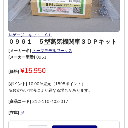
Ｎゲージ キット ＳＬ
０９６１ ５型蒸気機関車３ＤＰキット
[メーカー名]
トーマモデルワークス
[メーカー型番]
0961
¥15,950
[価格]
[ポイント]
10.00%還元（1595ポイント）
※お支払い方法により異なる場合があります。
[商品コード]
312-110-403-017
[在庫]
渋
―
―
―
―
―