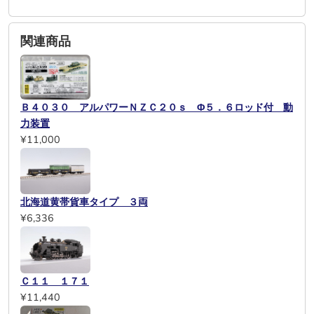
関連商品
Ｂ４０３０ アルパワーＮＺＣ２０ｓ Φ５．６ロッド付 動
力装置
¥11,000
北海道黄帯貨車タイプ ３両
¥6,336
Ｃ１１ １７１
¥11,440