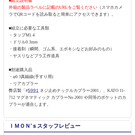
■組立説明書
外箱の製品ラベルに記載のURLをご覧ください
（スマホカメ
ラでQRコードを読み取ると簡単にアクセスできます）。
■組立に必要な工具類
・タップM1.4
・ドリル0.3mm
・接着剤（瞬間、ゴム系、エポキシなどお好みのもの）
・ヤスリなどプラ工作道具
■別途購入品
・φ0.3真鍮線(手すり用)
・リアカプラー
5991
弊店製「#
ネジ止めナックルカプラー2001」、KATO 11-
712 マグネマティック カプラーNo.2001 や同等のポケットのカ
プラーが適合します。
ＩＭＯＮ’ｓスタッフレビュー