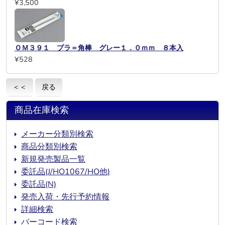
¥3,500
ＯＭ３９１ プラ＝角棒 グレー１．０ｍｍ ８本入
¥528
＜＜
戻る
商品在庫検索
メーカー分類別検索
商品分類別検索
新規発売製品一覧
委託品(J/HO1067/HO他)
委託品(N)
発売入荷・先行予約情報
詳細検索
バーコード検索