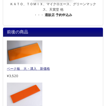
ＫＡＴＯ、ＴＯＭＩＸ、マイクロエース、グリーンマック
ス、天賞堂 他
・・・
通販店 予約申込み
前後の商品
ベーク板 大・溝入 新価格
¥3,520