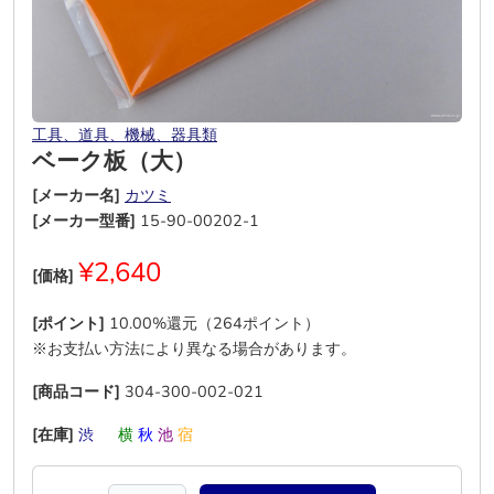
工具、道具、機械、器具類
ベーク板（大）
[メーカー名]
カツミ
[メーカー型番]
15-90-00202-1
¥2,640
[価格]
[ポイント]
10.00%還元（264ポイント）
※お支払い方法により異なる場合があります。
[商品コード]
304-300-002-021
[在庫]
渋
―
横
秋
池
宿