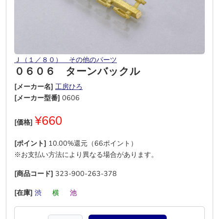
Ｊ（１／８０） その他のパーツ
０６０６ ターンバックル
[メーカー名]
工房ひろ
[メーカー型番]
0606
¥660
[価格]
[ポイント]
10.00%還元（66ポイント）
※お支払い方法により異なる場合があります。
[商品コード]
323-900-263-378
[在庫]
渋
―
横
―
池
―