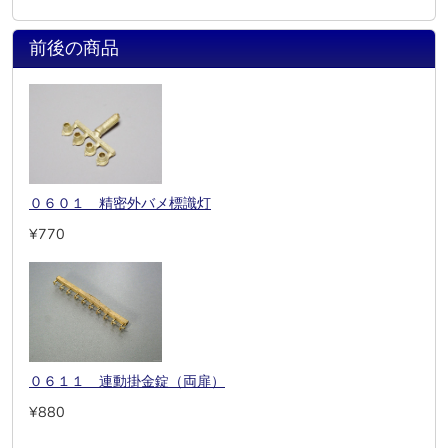
前後の商品
０６０１ 精密外バメ標識灯
¥770
０６１１ 連動掛金錠（両扉）
¥880