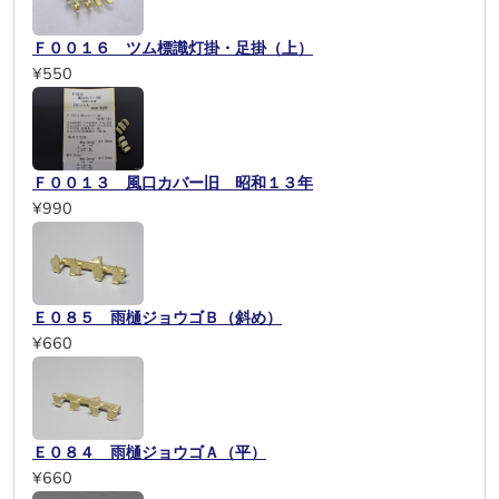
Ｆ００１６ ツム標識灯掛・足掛（上）
¥550
Ｆ００１３ 風口カバー旧 昭和１３年
¥990
Ｅ０８５ 雨樋ジョウゴＢ（斜め）
¥660
Ｅ０８４ 雨樋ジョウゴＡ（平）
¥660