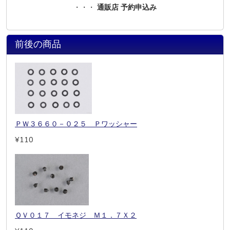
・・・
通販店 予約申込み
前後の商品
ＰＷ３６６０－０２５ Ｐワッシャー
¥110
ＱＶ０１７ イモネジ Ｍ１．７Ｘ２