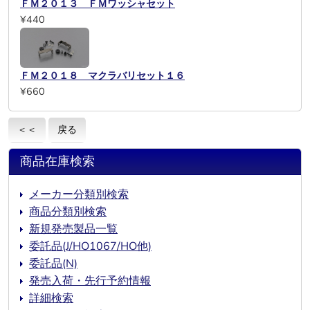
ＦＭ２０１３ ＦＭワッシャセット
¥440
ＦＭ２０１８ マクラバリセット１６
¥660
＜＜
戻る
商品在庫検索
メーカー分類別検索
商品分類別検索
新規発売製品一覧
委託品(J/HO1067/HO他)
委託品(N)
発売入荷・先行予約情報
詳細検索