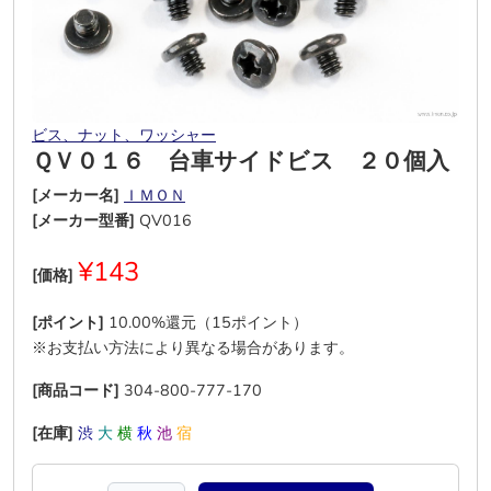
ビス、ナット、ワッシャー
ＱＶ０１６ 台車サイドビス ２０個入
[メーカー名]
ＩＭＯＮ
[メーカー型番]
QV016
¥143
[価格]
[ポイント]
10.00%還元（15ポイント）
※お支払い方法により異なる場合があります。
[商品コード]
304-800-777-170
[在庫]
渋
大
横
秋
池
宿