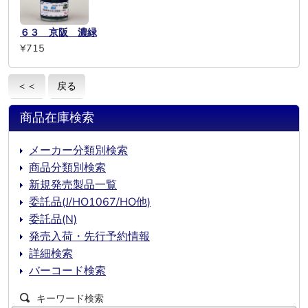
６３ 京阪 濃緑
¥715
＜＜
戻る
商品在庫検索
メーカー分類別検索
商品分類別検索
新規発売製品一覧
委託品(J/HO1067/HO他)
委託品(N)
発売入荷・先行予約情報
詳細検索
バーコード検索
キーワード検索