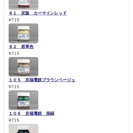
６１ 京阪 カーマインレッド
¥715
６２ 若草色
¥715
１０５ 京福電鉄ブラウンベージュ
¥715
１０６ 京福電鉄 深緑
¥715