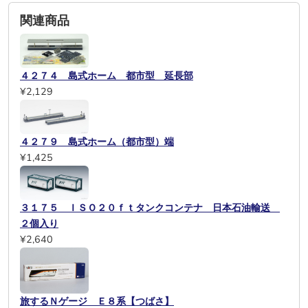
関連商品
４２７４ 島式ホーム 都市型 延長部
¥2,129
４２７９ 島式ホーム（都市型）端
¥1,425
３１７５ ＩＳＯ２０ｆｔタンクコンテナ 日本石油輸送
２個入り
¥2,640
旅するＮゲージ Ｅ８系【つばさ】