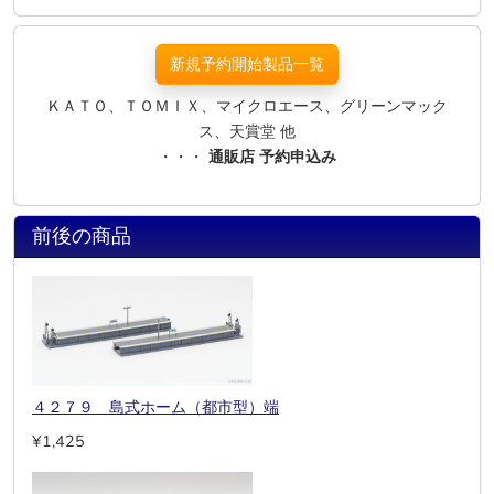
新規予約開始製品一覧
ＫＡＴＯ、ＴＯＭＩＸ、マイクロエース、グリーンマック
ス、天賞堂 他
・・・
通販店 予約申込み
前後の商品
４２７９ 島式ホーム（都市型）端
¥1,425