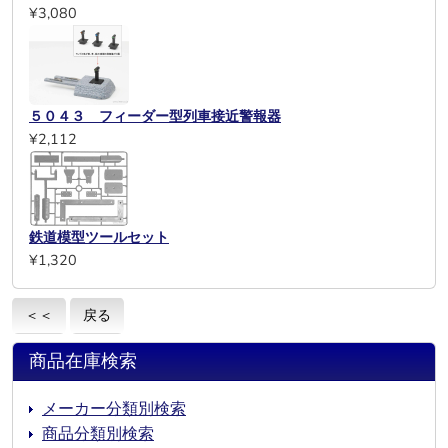
¥3,080
５０４３ フィーダー型列車接近警報器
¥2,112
鉄道模型ツールセット
¥1,320
＜＜
戻る
商品在庫検索
メーカー分類別検索
商品分類別検索