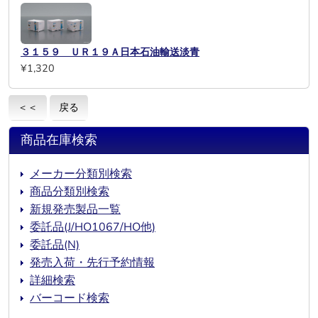
３１５９ ＵＲ１９Ａ日本石油輸送淡青
¥1,320
＜＜
戻る
商品在庫検索
メーカー分類別検索
商品分類別検索
新規発売製品一覧
委託品(J/HO1067/HO他)
委託品(N)
発売入荷・先行予約情報
詳細検索
バーコード検索