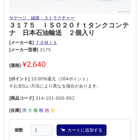
Ｎゲージ＿線路・ストラクチャー
３１７５ ＩＳＯ２０ｆｔタンクコンテ
ナ 日本石油輸送 ２個入り
[メーカー名]
ＴＯＭＩＸ
[メーカー型番]
3175
¥2,640
[価格]
[ポイント]
10.00%還元（264ポイント）
※お支払い方法により異なる場合があります。
[商品コード]
314-101-005-852
[在庫]
渋
大
横
秋
池
宿
個数
カートに追加する