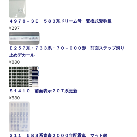
４９７８－３Ｅ ５８３系ドリーム号 変換式愛称板
¥297
Ｅ２５７系・７３３系・７０－０００形 前面ステップ滑り
止めデカール
¥880
Ｓ１４１０ 前面表示２０７系更新
¥880
３１１ ５８３系青森２０００年配置車 マット銀