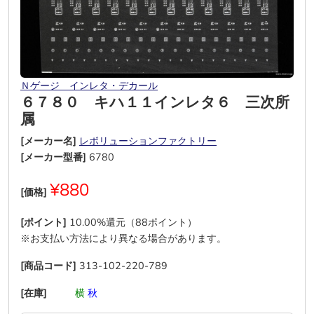
Ｎゲージ インレタ・デカール
６７８０ キハ１１インレタ６ 三次所
属
[メーカー名]
レボリューションファクトリー
[メーカー型番]
6780
¥880
[価格]
[ポイント]
10.00%還元（88ポイント）
※お支払い方法により異なる場合があります。
[商品コード]
313-102-220-789
[在庫]
―
―
横
秋
―
―