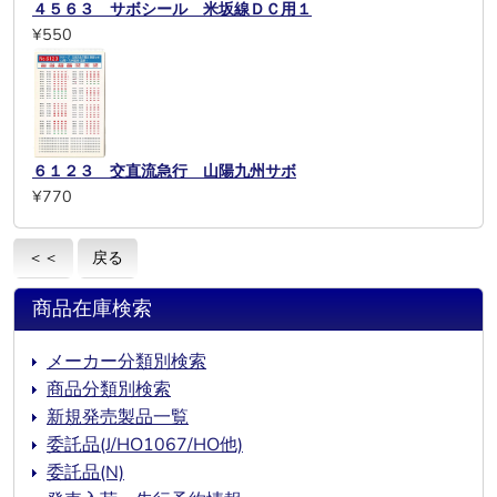
４５６３ サボシール 米坂線ＤＣ用１
¥550
６１２３ 交直流急行 山陽九州サボ
¥770
＜＜
戻る
商品在庫検索
メーカー分類別検索
商品分類別検索
新規発売製品一覧
委託品(J/HO1067/HO他)
委託品(N)