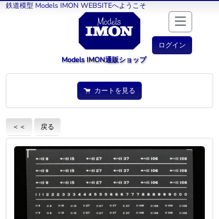
鉄道模型 Models IMON WEBSITEへようこそ
ログイン
Models IMON通販ショップ
カートを見る
＜＜
戻る