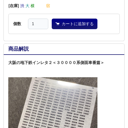
[在庫]
渋
大
横
―
―
宿
個数
カートに追加する
商品解説
大阪の地下鉄インレタ２＜３００００系側面車番篇＞