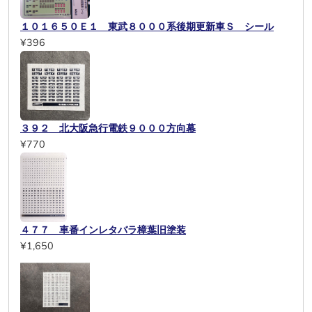
１０１６５０Ｅ１ 東武８０００系後期更新車Ｓ シール
¥396
３９２ 北大阪急行電鉄９０００方向幕
¥770
４７７ 車番インレタバラ樟葉旧塗装
¥1,650