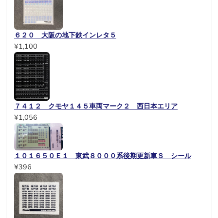
６２０ 大阪の地下鉄インレタ５
¥1,100
７４１２ クモヤ１４５車両マーク２ 西日本エリア
¥1,056
１０１６５０Ｅ１ 東武８０００系後期更新車Ｓ シール
¥396