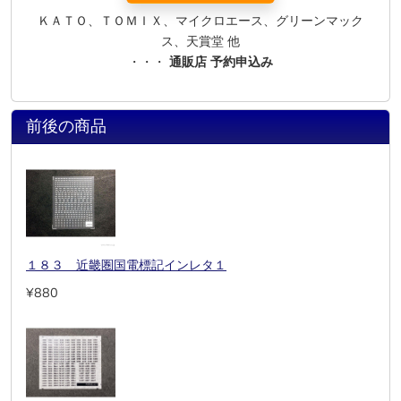
ＫＡＴＯ、ＴＯＭＩＸ、マイクロエース、グリーンマック
ス、天賞堂 他
・・・
通販店 予約申込み
前後の商品
１８３ 近畿圏国電標記インレタ１
¥880