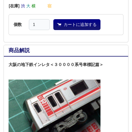
[在庫]
渋
大
横
―
―
宿
個数
カートに追加する
商品解説
大阪の地下鉄インレタ＜３００００系号車標記篇＞