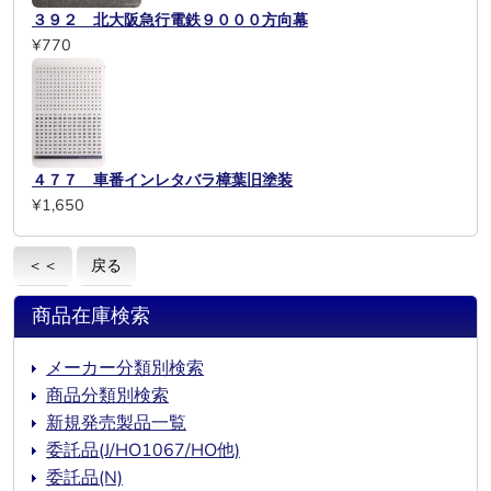
３９２ 北大阪急行電鉄９０００方向幕
¥770
４７７ 車番インレタバラ樟葉旧塗装
¥1,650
＜＜
戻る
商品在庫検索
メーカー分類別検索
商品分類別検索
新規発売製品一覧
委託品(J/HO1067/HO他)
委託品(N)