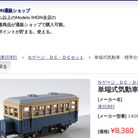
IMON通販ショップ
以上のModels IMON全店の
連商品が通販ショップで購入可能。
ポイントが貯まる。使える。
津川洋行
＞
Ｎゲージ ＤＣ・ＤＣセット
＞ 単端式気動車 標準仕
戻る
Ｎゲージ ＤＣ・Ｄ
単端式気動
[メーカー名]
津川洋行
[メーカー型番]
140
¥8,360
[価格]