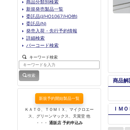
商品分類別検索
新規発売製品一覧
委託品(J/HO1067/HO他)
委託品(N)
発売入荷・先行予約情報
詳細検索
バーコード検索
キーワード検索
検索
商品解
新規予約開始製品一覧
ＩＭＯ
ＫＡＴＯ、ＴＯＭＩＸ、マイクロエー
ス、グリーンマックス、天賞堂 他
・・・
通販店 予約申込み