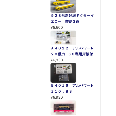
９２３形新幹線ドクターイ
エロー 増結３両
¥6,600
Ａ４０１２ アルパワーＮ
２０動力 φ６専用床板付
¥6,930
Ｂ４０１６ アルパワーＮ
Ｚ１０．８Ｓ
¥6,930