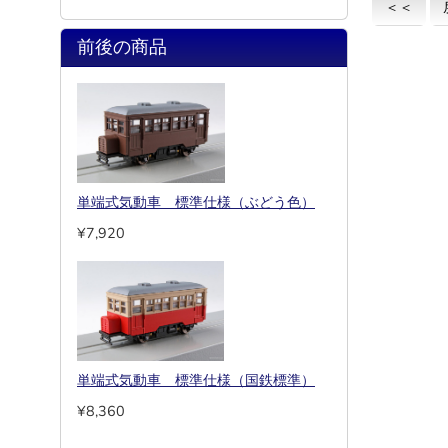
＜＜
前後の商品
単端式気動車 標準仕様（ぶどう色）
¥7,920
単端式気動車 標準仕様（国鉄標準）
¥8,360