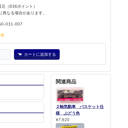
%還元（836ポイント）
り異なる場合があります。
50-031-007
―
宿
カートに追加する
関連商品
２軸気動車 バスケット仕
様 ぶどう色
¥7,920