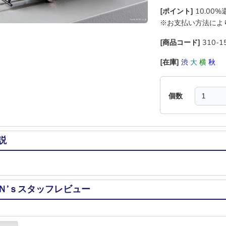
[ポイント]
10.00
※お支払い方法によ
[商品コード]
310-1
[在庫]
渋
大
横
秋
個数
説
Ｎ’ｓスタッフレビュー