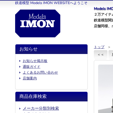
鉄道模型 Models IMON WEBSITEへようこそ
Models 
２万アイテム
鉄道模型関
店舗同様、
トップ
＞
お知らせ
＜＜
お知らせ掲示板
通販ガイド
よくあるお問い合わせ
店舗案内
商品在庫検索
メーカー分類別検索