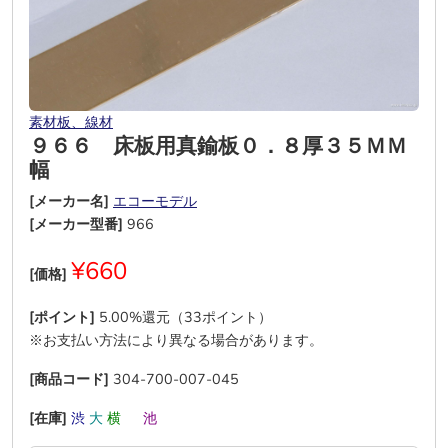
素材板、線材
９６６ 床板用真鍮板０．８厚３５ＭＭ
幅
[メーカー名]
エコーモデル
[メーカー型番]
966
¥660
[価格]
[ポイント]
5.00%還元（33ポイント）
※お支払い方法により異なる場合があります。
[商品コード]
304-700-007-045
[在庫]
渋
大
横
―
池
―