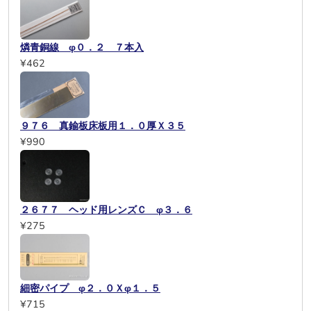
燐青銅線 φ０．２ ７本入
¥462
９７６ 真鍮板床板用１．０厚Ｘ３５
¥990
２６７７ ヘッド用レンズＣ φ３．６
¥275
細密パイプ φ２．０Ｘφ１．５
¥715