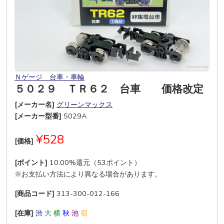
Ｎゲージ 台車・車輪
５０２９ ＴＲ６２ 台車 価格改定
[メーカー名]
グリーンマックス
[メーカー型番]
5029A
¥528
[価格]
[ポイント]
10.00%還元（53ポイント）
※お支払い方法により異なる場合があります。
[商品コード]
313-300-012-166
[在庫]
渋
大
横
秋
池
宿