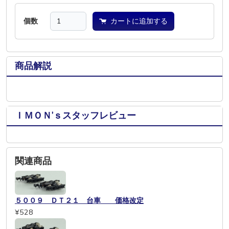
個数
カートに追加する
商品解説
ＩＭＯＮ’ｓスタッフレビュー
関連商品
５００９ ＤＴ２１ 台車 価格改定
¥528