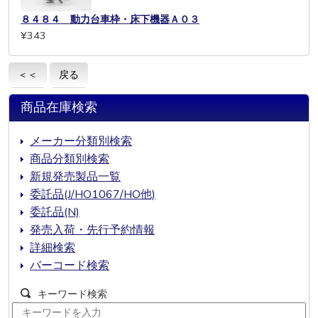
８４８４ 動力台車枠・床下機器Ａ０３
¥343
＜＜
戻る
商品在庫検索
メーカー分類別検索
商品分類別検索
新規発売製品一覧
委託品(J/HO1067/HO他)
委託品(N)
発売入荷・先行予約情報
詳細検索
バーコード検索
キーワード検索