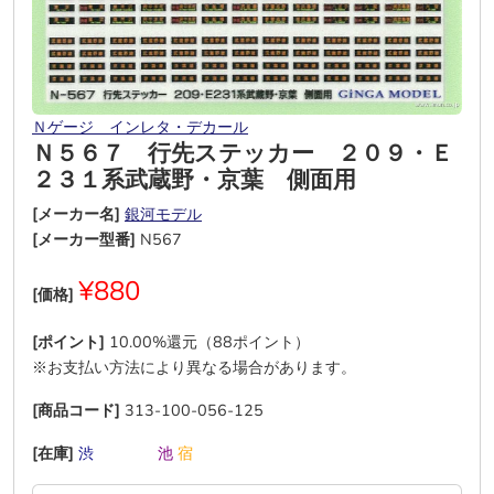
Ｎゲージ インレタ・デカール
Ｎ５６７ 行先ステッカー ２０９・Ｅ
２３１系武蔵野・京葉 側面用
[メーカー名]
銀河モデル
[メーカー型番]
N567
¥880
[価格]
[ポイント]
10.00%還元（88ポイント）
※お支払い方法により異なる場合があります。
[商品コード]
313-100-056-125
[在庫]
渋
―
―
―
池
宿