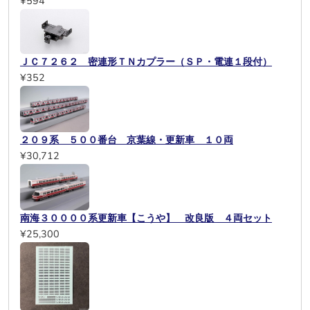
¥594
ＪＣ７２６２ 密連形ＴＮカプラー（ＳＰ・電連１段付）
¥352
２０９系 ５００番台 京葉線・更新車 １０両
¥30,712
南海３００００系更新車【こうや】 改良版 ４両セット
¥25,300