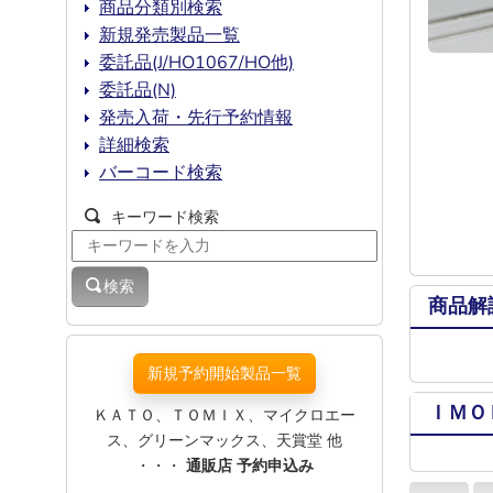
商品分類別検索
新規発売製品一覧
委託品(J/HO1067/HO他)
委託品(N)
発売入荷・先行予約情報
詳細検索
バーコード検索
キーワード検索
検索
商品解
新規予約開始製品一覧
ＩＭＯ
ＫＡＴＯ、ＴＯＭＩＸ、マイクロエー
ス、グリーンマックス、天賞堂 他
・・・
通販店 予約申込み