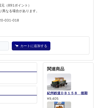
%還元（891ポイント）
り異なる場合があります。
20-031-018
―
―
カートに追加する
関連商品
紀州鉄道ＤＢ１５８ 後期
¥9,405