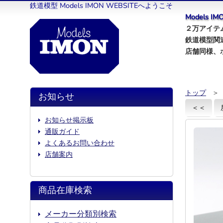
鉄道模型 Models IMON WEBSITEへようこそ
Models 
２万アイテム
鉄道模型関
店舗同様、
トップ
＞
お知らせ
＜＜
お知らせ掲示板
通販ガイド
よくあるお問い合わせ
店舗案内
商品在庫検索
メーカー分類別検索