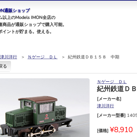
IMON通販ショップ
以上のModels IMON全店の
連商品が通販ショップで購入可能。
ポイントが貯まる。使える。
津川洋行
＞
Ｎゲージ ＤＬ
＞ 紀州鉄道ＤＢ１５８ 中期
戻る
Ｎゲージ ＤＬ
紀州鉄道Ｄ
[メーカー名]
津川洋行
[メーカー型番]
140
¥8,910
[価格]