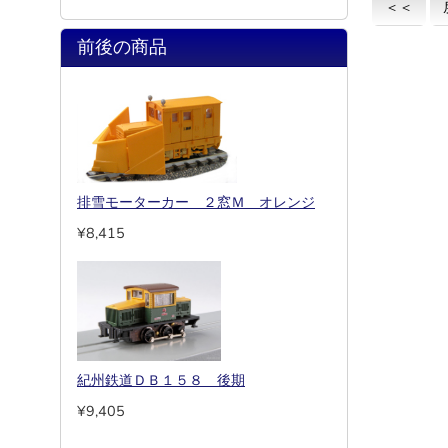
＜＜
前後の商品
排雪モーターカー ２窓Ｍ オレンジ
¥8,415
紀州鉄道ＤＢ１５８ 後期
¥9,405