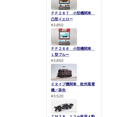
ＰＰ２６７ 小型機関車
凸型イエロー
¥3,850
ＰＰ２６６ 小型機関車
Ｌ型ブルー
¥3,850
Ｃタイプ機関車 欧州風電
機／茶色
¥3,520
ＴＭ２８ １２ｍ級用Ａ動