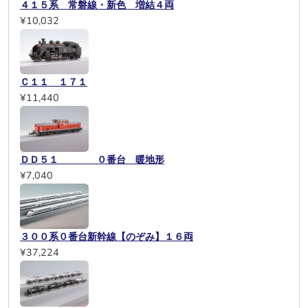
４１５系 常磐線・新色 増結４両
¥10,032
Ｃ１１ １７１
¥11,440
ＤＤ５１ ０番台 暖地形
¥7,040
３００系０番台新幹線【のぞみ】１６両
¥37,224