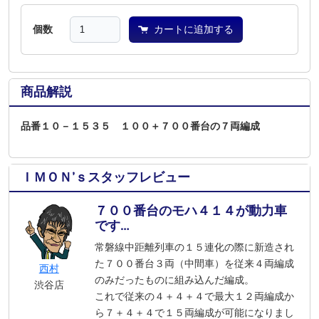
個数
カートに追加する
商品解説
品番１０－１５３５ １００＋７００番台の７両編成
ＩＭＯＮ’ｓスタッフレビュー
７００番台のモハ４１４が動力車
です…
常磐線中距離列車の１５連化の際に新造され
た７００番台３両（中間車）を従来４両編成
西村
のみだったものに組み込んだ編成。
渋谷店
これで従来の４＋４＋４で最大１２両編成か
ら７＋４＋４で１５両編成が可能になりまし