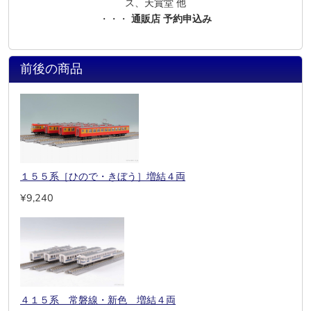
ス、天賞堂 他
・・・
通販店 予約申込み
前後の商品
１５５系［ひので・きぼう］増結４両
¥9,240
４１５系 常磐線・新色 増結４両