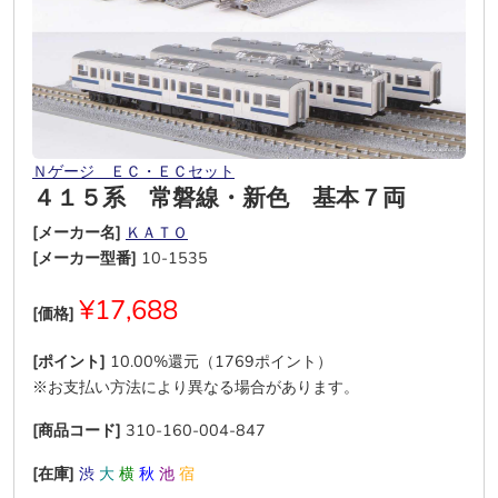
Ｎゲージ ＥＣ・ＥＣセット
４１５系 常磐線・新色 基本７両
[メーカー名]
ＫＡＴＯ
[メーカー型番]
10-1535
¥17,688
[価格]
[ポイント]
10.00%還元（1769ポイント）
※お支払い方法により異なる場合があります。
[商品コード]
310-160-004-847
[在庫]
渋
大
横
秋
池
宿