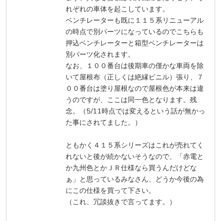
れぞれの車体を起こしています。
ベンチレーターも既に１１５系リニューアル
の時点で別パーツになっているのでこちらも
押込ベンチレーターと箱型ベンチレーターは
別パーツ化されます。
なお、１００番台は後期車の僅かな車両を除
いて屋根布（正しくは絶縁ビニル）張り、７
００番台は塗り屋根なので屋根色が本来は違
うのですが、ここは同一色となります。残
念。（5/11時点では変えるという話が無かっ
た事にされてました。）
ともかく４１５系シリーズはこれが売れてく
れないと後が続かないそうなので、「赤電と
か九州色とかＪＲ仕様なら買うんだけどな
ぁ」と思っているみなさん、どうか今後の為
にこの仕様を買って下さい。
（これ、冗談抜きで言ってます。）