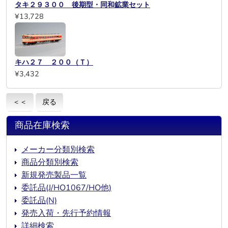
タキ２９３００ 後期型・同和鉱業セット
¥13,728
キハ２７ ２００（Ｔ）
¥3,432
＜＜
戻る
商品在庫検索
メーカー分類別検索
商品分類別検索
新規発売製品一覧
委託品(J/HO1067/HO他)
委託品(N)
発売入荷・先行予約情報
詳細検索