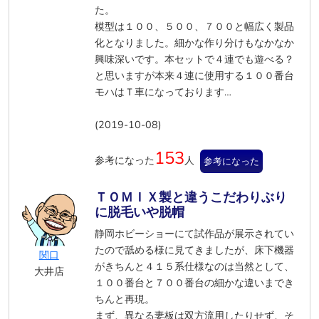
た。
模型は１００、５００、７００と幅広く製品
化となりました。細かな作り分けもなかなか
興味深いです。本セットで４連でも遊べる？
と思いますが本来４連に使用する１００番台
モハはＴ車になっております…
(2019-10-08)
153
参考になった
人
参考になった
ＴＯＭＩＸ製と違うこだわりぶり
に脱毛いや脱帽
静岡ホビーショーにて試作品が展示されてい
たので舐める様に見てきましたが、床下機器
関口
がきちんと４１５系仕様なのは当然として、
大井店
１００番台と７００番台の細かな違いまでき
ちんと再現。
まず、異なる妻板は双方流用したりせず、そ