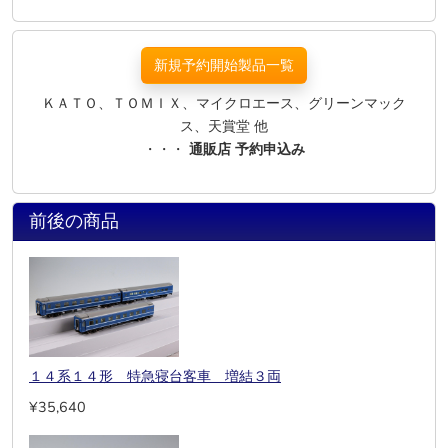
新規予約開始製品一覧
ＫＡＴＯ、ＴＯＭＩＸ、マイクロエース、グリーンマック
ス、天賞堂 他
・・・
通販店 予約申込み
前後の商品
１４系１４形 特急寝台客車 増結３両
¥35,640