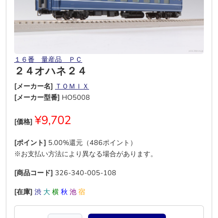
１６番 量産品 ＰＣ
２４オハネ２４
[メーカー名]
ＴＯＭＩＸ
[メーカー型番]
HO5008
¥9,702
[価格]
[ポイント]
5.00%還元（486ポイント）
※お支払い方法により異なる場合があります。
[商品コード]
326-340-005-108
[在庫]
渋
大
横
秋
池
宿