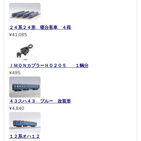
２４系２４形 寝台客車 ４両
¥41,085
ＩＭＯＮカプラーＨＯ２０５ １輌分
¥495
４３スハ４３ ブルー 改装形
¥4,840
１２系オハ１２