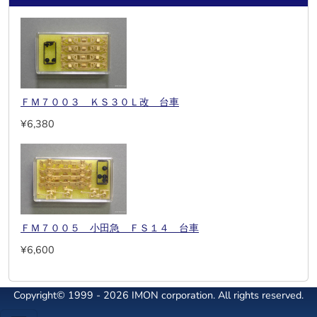
ＦＭ７００３ ＫＳ３０Ｌ改 台車
¥6,380
ＦＭ７００５ 小田急 ＦＳ１４ 台車
¥6,600
Copyright© 1999 - 2026 IMON corporation. All rights reserved.