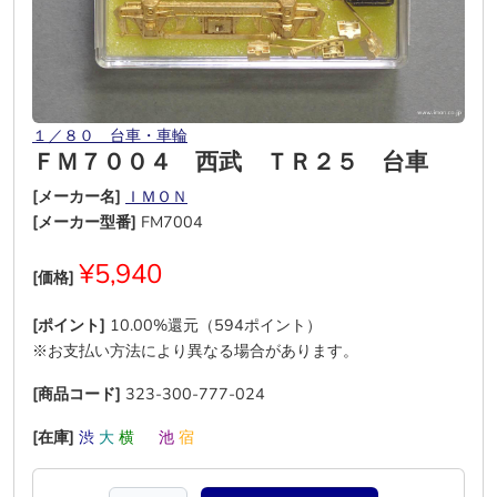
１／８０ 台車・車輪
ＦＭ７００４ 西武 ＴＲ２５ 台車
[メーカー名]
ＩＭＯＮ
[メーカー型番]
FM7004
¥5,940
[価格]
[ポイント]
10.00%還元（594ポイント）
※お支払い方法により異なる場合があります。
[商品コード]
323-300-777-024
[在庫]
渋
大
横
―
池
宿