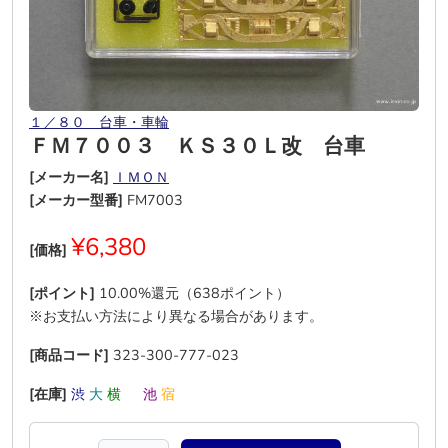
１／８０ 台車・車輪
ＦＭ７００３ ＫＳ３０Ｌ改 台車
[メーカー名]
ＩＭＯＮ
[メーカー型番]
FM7003
¥6,380
[価格]
[ポイント]
10.00%還元（638ポイント）
※お支払い方法により異なる場合があります。
[商品コード]
323-300-777-023
[在庫]
渋
大
横
―
池
宿