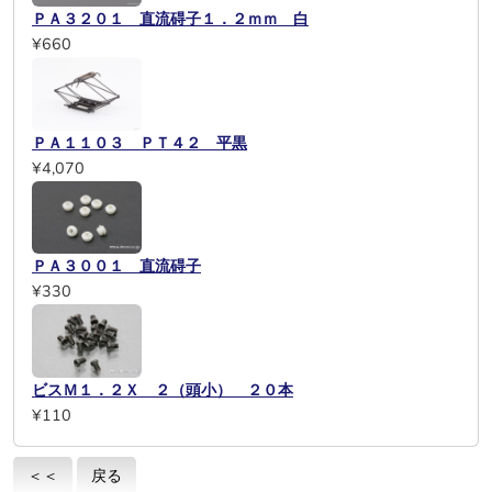
ＰＡ３２０１ 直流碍子１．２ｍｍ 白
¥660
ＰＡ１１０３ ＰＴ４２ 平黒
¥4,070
ＰＡ３００１ 直流碍子
¥330
ビスＭ１．２Ｘ ２（頭小） ２０本
¥110
＜＜
戻る