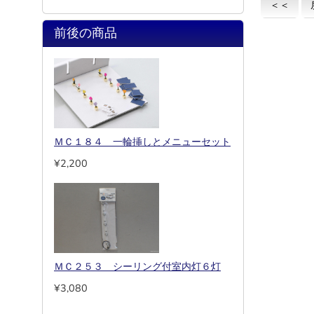
＜＜
前後の商品
ＭＣ１８４ 一輪挿しとメニューセット
¥2,200
ＭＣ２５３ シーリング付室内灯６灯
¥3,080