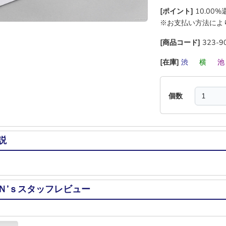
[ポイント]
10.00
※お支払い方法によ
[商品コード]
323-9
[在庫]
渋
―
横
―
個数
説
Ｎ’ｓスタッフレビュー