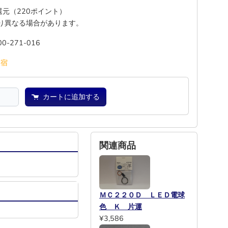
%還元（220ポイント）
り異なる場合があります。
00-271-016
池
宿
カートに追加する
関連商品
ＭＣ２２０Ｄ ＬＥＤ電球
色 Ｋ 片運
¥3,586