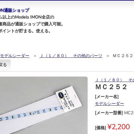
IMON通販ショップ
以上のModels IMON全店の
連商品が通販ショップで購入可能。
ポイントが貯まる。使える。
モデルシーダー
＞
Ｊ（１／８０） その他のパーツ
＞ ＭＣ２５２
戻る
Ｊ（１／８０） そ
ＭＣ２５２
[メーカー名]
モデルシーダー
[メーカー型番]
MC2
¥2,200
[価格]