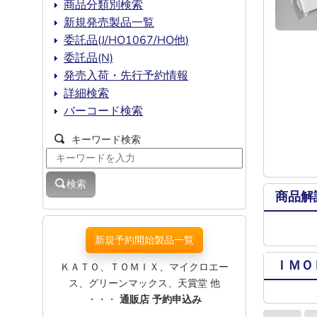
商品分類別検索
新規発売製品一覧
委託品(J/HO1067/HO他)
委託品(N)
発売入荷・先行予約情報
詳細検索
バーコード検索
キーワード検索
検索
商品解
新規予約開始製品一覧
ＩＭＯ
ＫＡＴＯ、ＴＯＭＩＸ、マイクロエー
ス、グリーンマックス、天賞堂 他
・・・
通販店 予約申込み