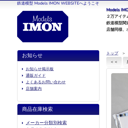
鉄道模型 Models IMON WEBSITEへようこそ
Models 
２万アイテム
鉄道模型関
店舗同様、
トップ
＞
お知らせ
＜＜
お知らせ掲示板
通販ガイド
よくあるお問い合わせ
店舗案内
商品在庫検索
メーカー分類別検索