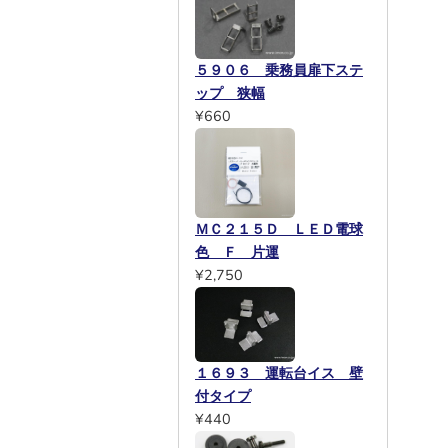
５９０６ 乗務員扉下ステ
ップ 狭幅
¥660
ＭＣ２１５Ｄ ＬＥＤ電球
色 Ｆ 片運
¥2,750
１６９３ 運転台イス 壁
付タイプ
¥440