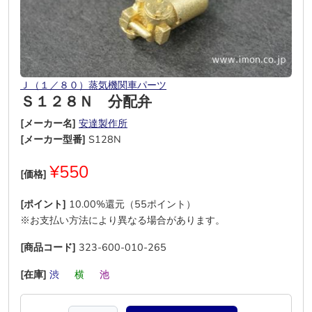
Ｊ（１／８０）蒸気機関車パーツ
Ｓ１２８Ｎ 分配弁
[メーカー名]
安達製作所
[メーカー型番]
S128N
¥550
[価格]
[ポイント]
10.00%還元（55ポイント）
※お支払い方法により異なる場合があります。
[商品コード]
323-600-010-265
[在庫]
渋
―
横
―
池
―