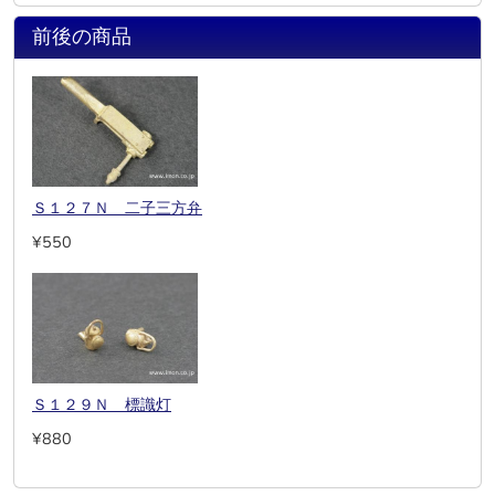
前後の商品
Ｓ１２７Ｎ 二子三方弁
¥550
Ｓ１２９Ｎ 標識灯
¥880