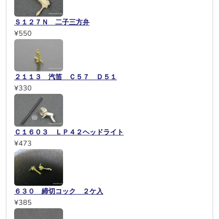
Ｓ１２７Ｎ 二子三方弁
¥550
２１１３ 汽笛 Ｃ５７ Ｄ５１
¥330
Ｃ１６０３ ＬＰ４２ヘッドライト
¥473
６３０ 締切コック ２ケ入
¥385