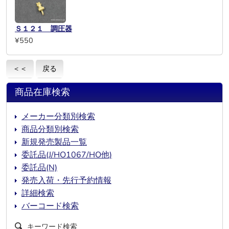
Ｓ１２１ 調圧器
¥550
＜＜
戻る
商品在庫検索
メーカー分類別検索
商品分類別検索
新規発売製品一覧
委託品(J/HO1067/HO他)
委託品(N)
発売入荷・先行予約情報
詳細検索
バーコード検索
キーワード検索